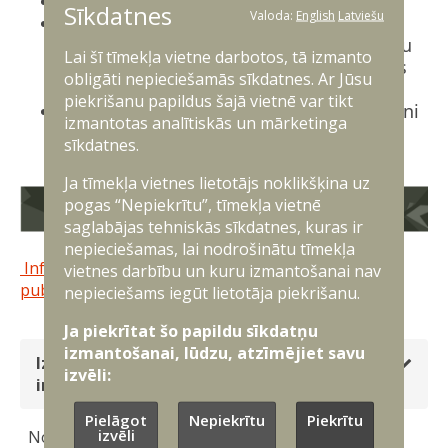
netuvojies dronam, ja tas ir nokritis;
Sīkdatnes
Valoda:
English
Latviešu
uzņemtos video un foto materiālus
neievieto sociālajos tīklos, lai neveicinātu
Lai šī tīmekļa vietne darbotos, tā izmanto
dezinformāciju un neatklātu aizsardzības
obligāti nepieciešamās sīkdatnes. Ar Jūsu
pozīcijas;
piekrišanu papildus šajā vietnē var tikt
ja redzi vai dzirdi aizdomīgu objektu, zvani
izmantotas analītiskās un mārketinga
112 un informē atbildīgās iestādes.
sīkdatnes.
Ja tīmekļa vietnes lietotājs noklikšķina uz
pogas “Nepiekrītu”, tīmekļa vietnē
saglabājas tehniskās sīkdatnes, kuras ir
nepieciešamas, lai nodrošinātu tīmekļa
Informatīvais materiāls sagatavots saskaņā ar 112
vietnes darbību un kuru izmantošanai nav
publikāciju
nepieciešams iegūt lietotāja piekrišanu.
Ja piekrītat šo papildu sīkdatņu
izmantošanai, lūdzu, atzīmējiet savu
Izsaucot palīdzību, svarīgi ir sniegt sekojošu
izvēli:
informāciju:
Pielāgot
Nepiekrītu
Piekrītu
izvēli
Nosaukt precīzu nelaimes gadījuma vietu (precīza