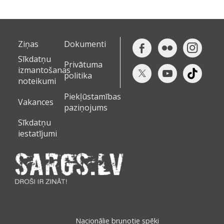
Ziņas
Dokumenti
Sīkdatņu
Privātuma
izmantošanas
politika
noteikumi
Piekļūstamības
Vakances
paziņojums
Sīkdatņu
iestatījumi
Nacionālie bruņotie spēki