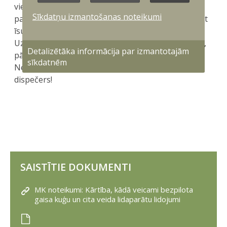
vietas nosaukšana padara iespējamu ātrāku
Sīkdatņu izmantošanas noteikumi
palīdzības ierašanos), Pastāstīt, kas noticis? (sniegt
īsu negadījuma aprakstu), Nosaukt cietušo skaitu.
Uz visiem jautājumiem atbildēt skaidri un konkrēti,
Detalizētāka informācija par izmantotajām
pārliecinoties, ka viss teiktais ir pareizi saprasts.
sīkdatnēm
Nepārtraukt sarunu, pirms to nav izdarījis
dispečers!
SAISTĪTIE DOKUMENTI
MK noteikumi: Kārtība, kādā veicami bezpilota
gaisa kuģu un cita veida lidaparātu lidojumi