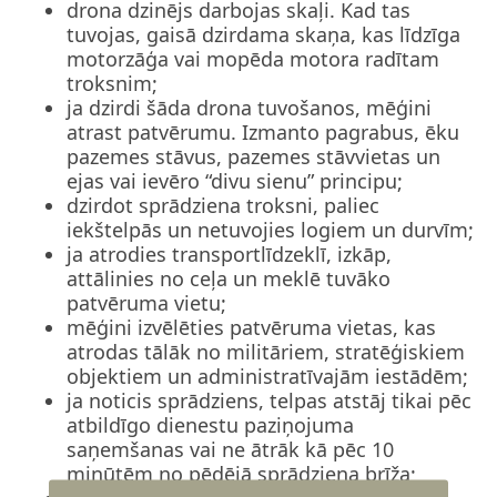
drona dzinējs darbojas skaļi. Kad tas
tuvojas, gaisā dzirdama skaņa, kas līdzīga
motorzāģa vai mopēda motora radītam
troksnim;
ja dzirdi šāda drona tuvošanos, mēģini
atrast patvērumu. Izmanto pagrabus, ēku
pazemes stāvus, pazemes stāvvietas un
ejas vai ievēro “divu sienu” principu;
dzirdot sprādziena troksni, paliec
iekštelpās un netuvojies logiem un durvīm;
ja atrodies transportlīdzeklī, izkāp,
attālinies no ceļa un meklē tuvāko
patvēruma vietu;
mēģini izvēlēties patvēruma vietas, kas
atrodas tālāk no militāriem, stratēģiskiem
objektiem un administratīvajām iestādēm;
ja noticis sprādziens, telpas atstāj tikai pēc
atbildīgo dienestu paziņojuma
saņemšanas vai ne ātrāk kā pēc 10
minūtēm no pēdējā sprādziena brīža;