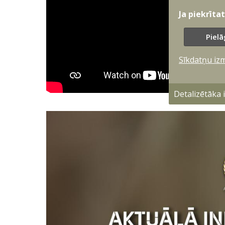
Ja piekrīta
Pielā
Sīkdatņu iz
Detalizētāka