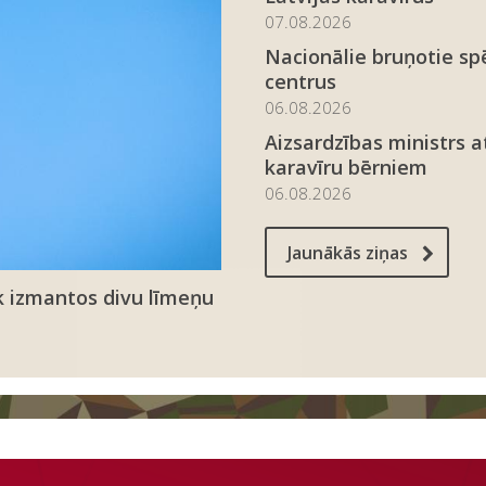
07.08.2026
Nacionālie bruņotie spē
centrus
06.08.2026
Aizsardzības ministrs 
karavīru bērniem
06.08.2026
Jaunākās ziņas
 izmantos divu līmeņu