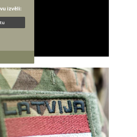
u izvēli:
ītu