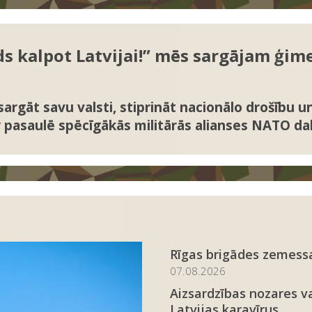
 kalpot Latvijai!” mēs sargājam ģime
argāt savu valsti, stiprināt nacionālo drošību 
ir pasaulē spēcīgākās militārās alianses NATO dal
Rīgas brigādes zemessa
07.08.2026
Aizsardzības nozares v
Latvijas karavīrus