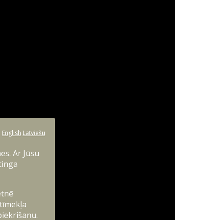
:
English
Latviešu
es. Ar Jūsu
tinga
etnē
 tīmekļa
piekrišanu.