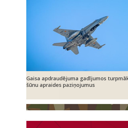
Gaisa apdraudējuma gadījumos turpmāk
šūnu apraides paziņojumus