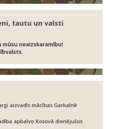
ni, tautu un valsti
un mūsu neaizskaramību!
ībvalsts.
rgi aizvadīs mācības Garkalnē
adība apbalvo Kosovā dienējušos