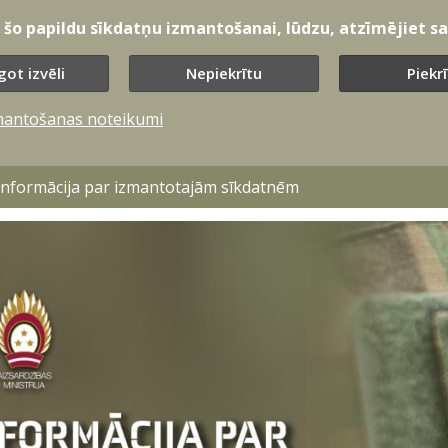
t šo papildu sīkdatņu izmantošanai, lūdzu, atzīmējiet sav
got izvēli
Nepiekrītu
Piekr
mantošanas noteikumi
 informācija par izmantotajām sīkdatnēm