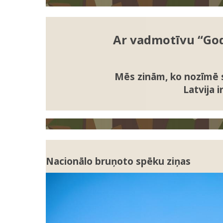
Ar vadmotīvu “Gods
Mēs zinām, ko nozīmē s
Latvija 
Nacionālo bruņoto spēku ziņas