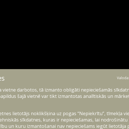
es
Valoda
ļa vietne darbotos, tā izmanto obligāti nepieciešamās sīkdatn
apildus šajā vietnē var tikt izmantotas analītiskās un mārke
ietnes lietotājs noklikšķina uz pogas “Nepiekrītu”, tīmekļa vi
ehniskās sīkdatnes, kuras ir nepieciešamas, lai nodrošinātu
ību un kuru izmantošanai nav nepieciešams iegūt lietotāja 