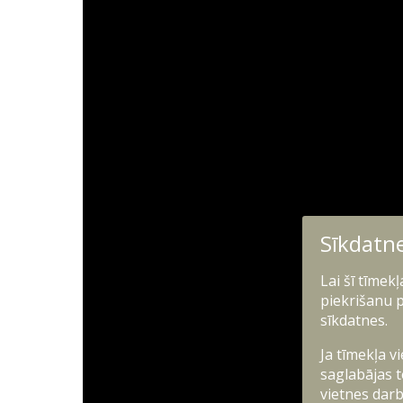
Sīkdatn
Lai šī tīmek
piekrišanu p
sīkdatnes.
Ja tīmekļa v
saglabājas t
vietnes darb