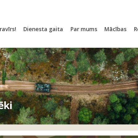
ravīrs!
Dienesta gaita
Par mums
Mācības
R
ie bruņotie