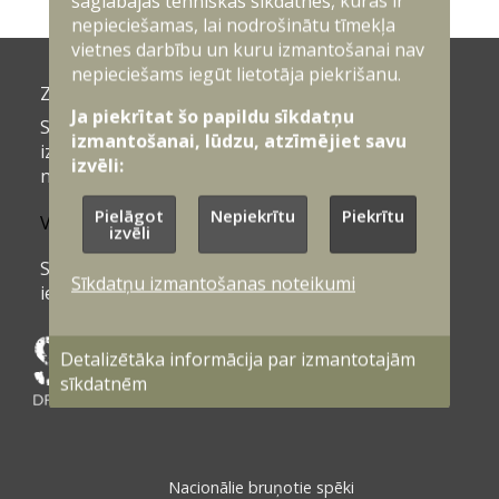
saglabājas tehniskās sīkdatnes, kuras ir
nepieciešamas, lai nodrošinātu tīmekļa
vietnes darbību un kuru izmantošanai nav
nepieciešams iegūt lietotāja piekrišanu.
Ziņas
Dokumenti
Ja piekrītat šo papildu sīkdatņu
Sīkdatņu
Privātuma
izmantošanai, lūdzu, atzīmējiet savu
izmantošanas
politika
izvēli:
noteikumi
Piekļūstamības
Pielāgot
Nepiekrītu
Piekrītu
Vakances
izvēli
paziņojums
Sīkdatņu
Sīkdatņu izmantošanas noteikumi
iestatījumi
Detalizētāka informācija par izmantotajām
sīkdatnēm
Nacionālie bruņotie spēki