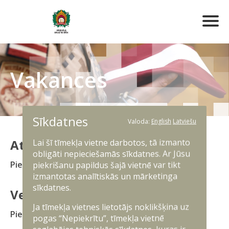
Vakances
Sīkdatnes
Valoda:
English
Latviešu
Atlīdzības grāmatvedis
Lai šī tīmekļa vietne darbotos, tā izmanto
obligāti nepieciešamās sīkdatnes. Ar Jūsu
Pieteikumu iesniegšanas termiņš
16.08.2026
piekrišanu papildus šajā vietnē var tikt
izmantotas analītiskās un mārketinga
sīkdatnes.
Vecākais grāmatvedis
Ja tīmekļa vietnes lietotājs noklikšķina uz
Pieteikumu iesniegšanas termiņš
16.08.2026
pogas “Nepiekrītu”, tīmekļa vietnē