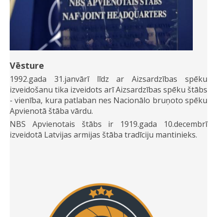
Vēsture
1992.gada 31.janvārī līdz ar Aizsardzības spēku
izveidošanu tika izveidots arī Aizsardzības spēku štābs
- vienība, kura patlaban nes Nacionālo bruņoto spēku
Apvienotā štāba vārdu.
NBS Apvienotais štābs ir 1919.gada 10.decembrī
izveidotā Latvijas armijas štāba tradīciju mantinieks.