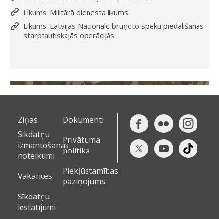
Likums: Militārā dienesta likums
Likums: Latvijas Nacionālo bruņoto spēku piedalīšanās
starptautiskajās operācijās
Ziņas
Dokumenti
Sīkdatņu
Privātuma
izmantošanas
politika
noteikumi
Piekļūstamības
Vakances
paziņojums
Sīkdatņu
iestatījumi