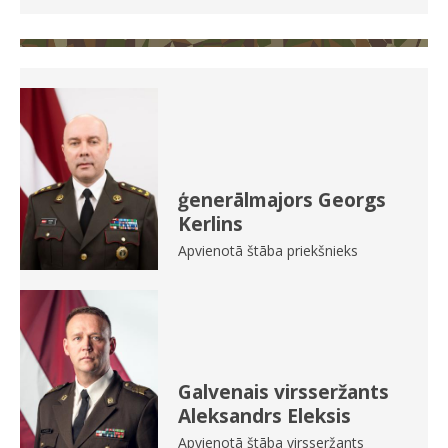
ģenerālmajors Georgs
Kerlins
Apvienotā štāba priekšnieks
Galvenais virsseržants
Aleksandrs Eleksis
Apvienotā štāba virsseržants