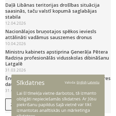
Daļā Libānas teritorijas drošības situācija
saasinās, taču valstī kopumā saglabājas
stabila
12.04.2026
Nacionālajos bruņotajos spēkos ieviesīs
attālināti vadāmus sauszemes dronus
10.04.2026
Ministru kabinets apstiprina Ģenerāļa Pētera
Radziņa profesionālās vidusskolas dibināšanu
Latgalē
31.03.2026
Ēnu dienā jaunieši atklās aizsardzības nozares
Sīkdatnes
Valoda:
English
Latviešu
daudzveidību
31.03.2026
Lai šī tīmekļa vietne darbotos, tā izmanto
obligāti nepieciešamās sīkdatnes. Ar Jūsu
piekrišanu papildus šajā vietnē var tikt
Ziņas
izmantotas analītiskās un mārketinga
sīkdatnes.