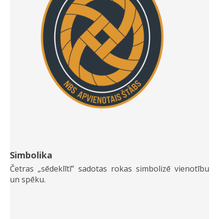
Simbolika
Četras „sēdeklītī” sadotas rokas simbolizē vienotību
un spēku.