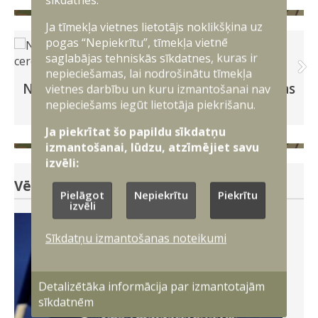
Ja tīmekļa vietnes lietotājs noklikšķina uz
pogas “Nepiekrītu”, tīmekļa vietnē
saglabājas tehniskās sīkdatnes, kuras ir
nepieciešamas, lai nodrošinātu tīmekļa
NBS Apvienotā štāba priekšnieka maiņas
vietnes darbību un kuru izmantošanai nav
ceremonija
nepieciešams iegūt lietotāja piekrišanu.
Ja piekrītat šo papildu sīkdatņu
izmantošanai, lūdzu, atzīmējiet savu
izvēli:
Vēsture un simbolika
Pielāgot
Nepiekrītu
Piekrītu
izvēli
Sīkdatņu izmantošanas noteikumi
Detalizētāka informācija par izmantotajām
sīkdatnēm