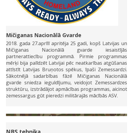
Mičiganas Nacionālā Gvarde
2018. gada 27.aprīlī apritēja 25 gadi, kopš Latvijas un
Mičiganas Nacionālā gvarde iesaistījās
partnerattiecību programmā. Pirmie programmas
mērķi bija palīdzēt Latvijai pēc neatkarības atgūšanas
attīstīt Latvijas Bruņotos spēkus, īpaši Zemessardzi.
Sākotnējā sadarbības fāzē Mičiganas Nacionālā
gvarde sniedza ieguldījumu, veidojot Zemessardzes
struktūru, izstrādājot apmācības programmas, aicinot
zemessargus gūt pieredzi militārajās mācībās ASV.
NBS tehnika