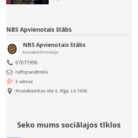
NBS Apvienotais štābs
NBS Apvienotais štābs
Kontaktinformācija
67071996
nafhqcws@mil.lv
E-adrese
Krustabaznīcas iela 9, Rīga, LV-1006
Seko mums sociālajos tīklos