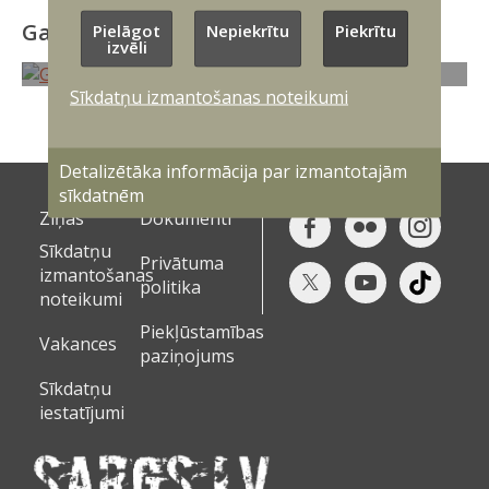
Galerijas
Pielāgot
Nepiekrītu
Piekrītu
izvēli
Sīkdatņu izmantošanas noteikumi
Detalizētāka informācija par izmantotajām
sīkdatnēm
Ziņas
Dokumenti
Sīkdatņu
Privātuma
izmantošanas
politika
noteikumi
Piekļūstamības
Vakances
paziņojums
Sīkdatņu
iestatījumi