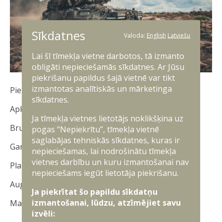
Sīkdatnes
Valoda:
English
Latviešu
Lai šī tīmekļa vietne darbotos, tā izmanto
obligāti nepieciešamās sīkdatnes. Ar Jūsu
piekrišanu papildus šajā vietnē var tikt
izmantotas analītiskās un mārketinga
Pielietojums: vieglais tanks
sīkdatnes.
Apkalpe: 3 karavīri
Ja tīmekļa vietnes lietotājs noklikšķina uz
Bruņojums: 30 mm lielgabals, 7,62 mm ložmetējs
pogas “Nepiekrītu”, tīmekļa vietnē
saglabājas tehniskās sīkdatnes, kuras ir
Garums: 4,6 metri
nepieciešamas, lai nodrošinātu tīmekļa
vietnes darbību un kuru izmantošanai nav
Platums: 2,2 metri
nepieciešams iegūt lietotāja piekrišanu.
Augstums: 2,1 metrs
Ja piekrītat šo papildu sīkdatņu
izmantošanai, lūdzu, atzīmējiet savu
Maksimālais ātrums: 72,4 km/h
izvēli: