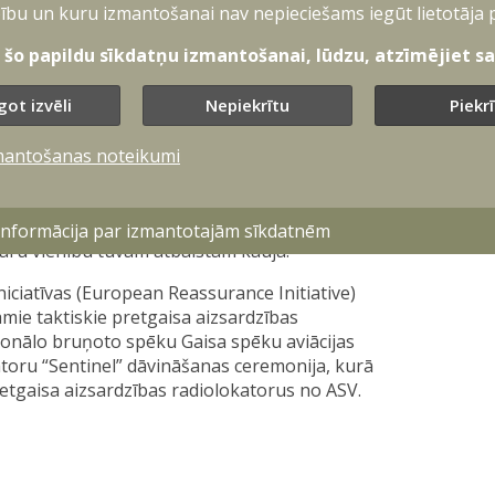
ību un kuru izmantošanai nav nepieciešams iegūt lietotāja 
t šo papildu sīkdatņu izmantošanai, lūdzu, atzīmējiet sav
got izvēli
Nepiekrītu
Piekr
sa aizsardzības un ieroču vadības
s, lidmašīnas, raķetes un bezpilota
mantošanas noteikumi
nel” izmantos, savienojot ar to rīcībā esošo
istēmu “RBS-70”, kuru izmanto svarīgu
 informācija par izmantotajām sīkdatnēm
itāru vienību tuvam atbalstam kaujā.
niciatīvas (European Reassurance Initiative)
jamie taktiskie pretgaisa aizsardzības
acionālo bruņoto spēku Gaisa spēku aviācijas
atoru “Sentinel” dāvināšanas ceremonija, kurā
etgaisa aizsardzības radiolokatorus no ASV.