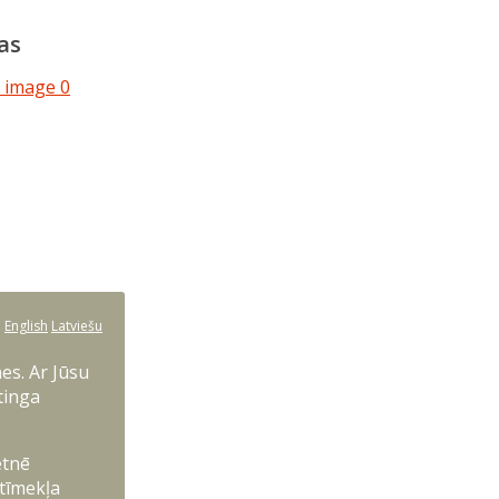
as
:
English
Latviešu
es. Ar Jūsu
tinga
etnē
 tīmekļa