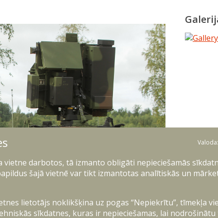
Galerij
es
Valoda
ļa vietne darbotos, tā izmanto obligāti nepieciešamās sīkdatn
apildus šajā vietnē var tikt izmantotas analītiskās un mārke
ietnes lietotājs noklikšķina uz pogas “Nepiekrītu”, tīmekļa vi
ehniskās sīkdatnes, kuras ir nepieciešamas, lai nodrošinātu