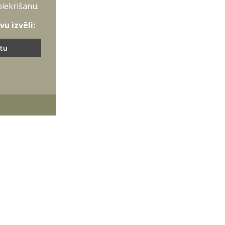
piekrišanu.
u izvēli:
ītu