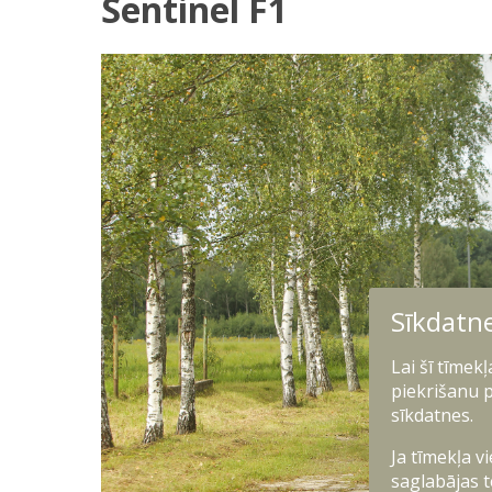
Sentinel F1
Sīkdatn
Lai šī tīmek
piekrišanu p
sīkdatnes.
Ja tīmekļa v
saglabājas t