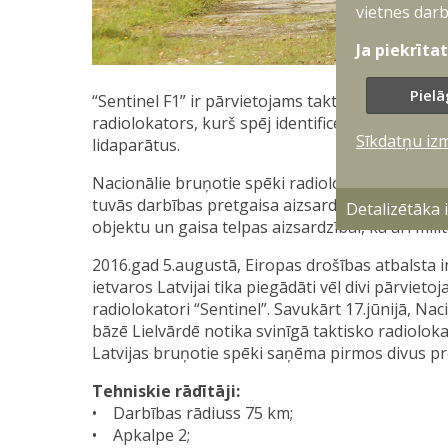
vietnes darb
Ja piekrīta
Pielā
“Sentinel F1” ir pārvietojams taktiskais pretgai
radiolokators, kurš spēj identificēt helikopteru
Sīkdatņu iz
lidaparātus.
Nacionālie bruņotie spēki radiolokatorus “Senti
tuvās darbības pretgaisa aizsardzības raķešu s
Detalizētāka
objektu un gaisa telpas aizsardzībai, kā arī mil
2016.gad 5.augustā, Eiropas drošības atbalsta i
ietvaros Latvijai tika piegādāti vēl divi pārvieto
radiolokatori “Sentinel”. Savukārt 17.jūnijā, N
bāzē Lielvārdē notika svinīgā taktisko radiolok
Latvijas bruņotie spēki saņēma pirmos divus pr
Tehniskie rādītāji:
• Darbības rādiuss 75 km;
• Apkalpe 2;