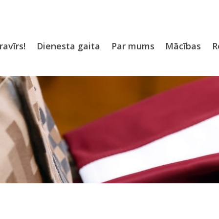
ravīrs!
Dienesta gaita
Par mums
Mācības
R