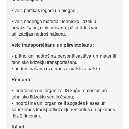
• veic pārtikas iegādi un piegādi;
• veic nederīgo materiāli tehnisko līdzekļu
norakstīšanu, iznīcināšanu, pārstrādes vai
utilizācijas nodrošināšanu.
Veic transportēšanu un pārvietošanu:
• plāno un nodrošina personālsastāva un materiāli
tehnisko līdzekļu transportēšanu;
• nodrošināšana uzņemošās valsts atbalstu.
Remonti:
• nodrošina un organizē JS kuģu remontus un
tehnisko līdzekļu sertificēšanu;
• nodrošina un organizē II apgādes klases un
sauszemes transportlīdzekļu remontus un apkopes
līdz 2.līmenim.
Kā arī: