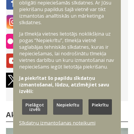
obligāti nepieciešamās sīkdatnes. Ar Jūsu
Facebook
piekrišanu papildus šajā vietnē var tikt
izmantotas analītiskās un mārketinga
sīkdatnes.
Instagram
Ja tīmekļa vietnes lietotājs noklikšķina uz
pogas “Nepiekrītu”, tīmekļa vietnē
Flickr
saglabājas tehniskās sīkdatnes, kuras ir
nepieciešamas, lai nodrošinātu tīmekļa
vietnes darbību un kuru izmantošanai nav
Youtube
nepieciešams iegūt lietotāja piekrišanu.
Ja piekrītat šo papildu sīkdatņu
Twitter
izmantošanai, lūdzu, atzīmējiet savu
izvēli:
Pielāgot
Nepiekrītu
Piekrītu
izvēli
Aktualitātes
Sīkdatņu izmantošanas noteikumi