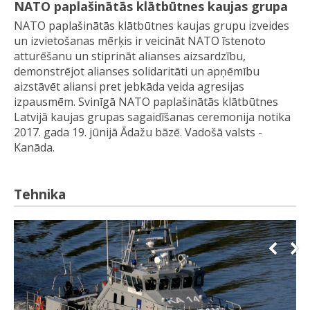
NATO paplašinātās klātbūtnes kaujas grupa
NATO paplašinātās klātbūtnes kaujas grupu izveides
un izvietošanas mērķis ir veicināt NATO īstenoto
atturēšanu un stiprināt alianses aizsardzību,
demonstrējot alianses solidaritāti un apņēmību
aizstāvēt aliansi pret jebkāda veida agresijas
izpausmēm. Svinīgā NATO paplašinātās klātbūtnes
Latvijā kaujas grupas sagaidīšanas ceremonija notika
2017. gada 19. jūnijā Ādažu bāzē. Vadošā valsts -
Kanāda.
Tehnika