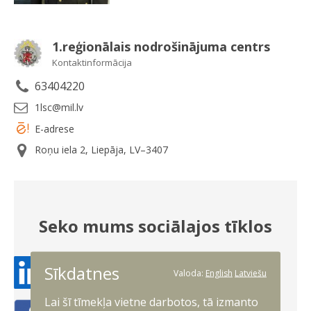
1.reģionālais nodrošinājuma centrs
Kontaktinformācija
63404220
1lsc@mil.lv
E-adrese
Roņu iela 2, Liepāja, LV–3407
Seko mums sociālajos tīklos
Sīkdatnes
Draugiem
Valoda:
English
Latviešu
Lai šī tīmekļa vietne darbotos, tā izmanto