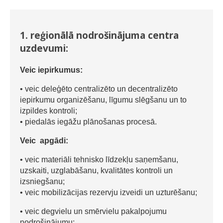
1. reģionālā nodrošinājuma centra
uzdevumi:
Veic iepirkumus:
• veic deleģēto centralizēto un decentralizēto
iepirkumu organizēšanu, līgumu slēgšanu un to
izpildes kontroli;
• piedalās iegāžu plānošanas procesā.
Veic apgādi:
• veic materiāli tehnisko līdzekļu saņemšanu,
uzskaiti, uzglabāšanu, kvalitātes kontroli un
izsniegšanu;
• veic mobilizācijas rezervju izveidi un uzturēšanu;
• veic degvielu un smērvielu pakalpojumu
nodrošinājumu;