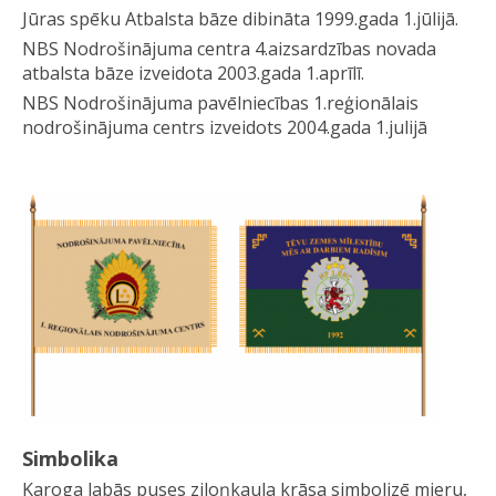
Jūras spēku Atbalsta bāze dibināta 1999.gada 1.jūlijā.
NBS Nodrošinājuma centra 4.aizsardzības novada
atbalsta bāze izveidota 2003.gada 1.aprīlī.
NBS Nodrošinājuma pavēlniecības 1.reģionālais
nodrošinājuma centrs izveidots 2004.gada 1.julijā
Simbolika
Karoga labās puses ziloņkaula krāsa simbolizē mieru,