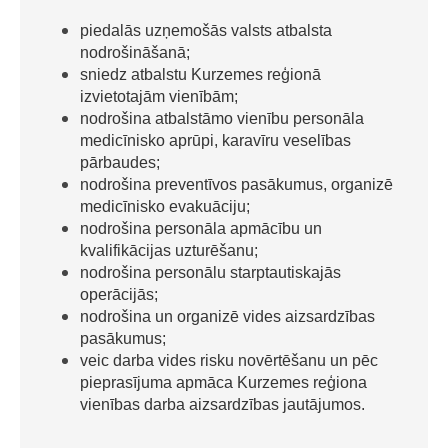
piedalās uzņemošās valsts atbalsta
nodrošināšanā;
sniedz atbalstu Kurzemes reģionā
izvietotajām vienībām;
nodrošina atbalstāmo vienību personāla
medicīnisko aprūpi, karavīru veselības
pārbaudes;
nodrošina preventīvos pasākumus, organizē
medicīnisko evakuāciju;
nodrošina personāla apmācību un
kvalifikācijas uzturēšanu;
nodrošina personālu starptautiskajās
operācijās;
nodrošina un organizē vides aizsardzības
pasākumus;
veic darba vides risku novērtēšanu un pēc
pieprasījuma apmāca Kurzemes reģiona
vienības darba aizsardzības jautājumos.