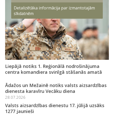
Detalizētāka informācija par izmantotajām
sīkdatnēm
Liepājā notiks 1. Reģionālā nodrošinājuma
centra komandiera svinīgā stāšanās amatā
Ādažos un Mežainē notiks valsts aizsardzības
dienesta karavīru Vecāku diena
28.07.2026
Valsts aizsardzības dienestu 17. jūlijā uzsāks
1277 jaunieši