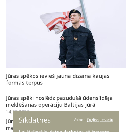
Jūras spēkos ievieš jauna dizaina kaujas
formas tērpus
Jūras spēki noslēdz pazudušā ūdenslīdēja
meklēšanas operāciju Baltijas jūrā
14.07.2026
Sīkdatnes
Valoda:
English
Latviešu
Jūras spēki turpina pazuduša ūdenslīdēja
meklēšanas un glābšanas operāciju Baltijas