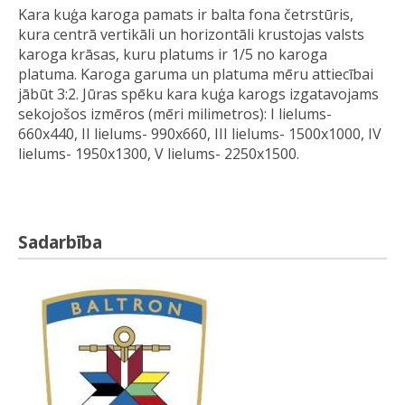
Kara kuģa karoga pamats ir balta fona četrstūris,
kura centrā vertikāli un horizontāli krustojas valsts
karoga krāsas, kuru platums ir 1/5 no karoga
platuma. Karoga garuma un platuma mēru attiecībai
jābūt 3:2. Jūras spēku kara kuģa karogs izgatavojams
sekojošos izmēros (mēri milimetros): I lielums-
660x440, II lielums- 990x660, III lielums- 1500x1000, IV
lielums- 1950x1300, V lielums- 2250x1500.
Sadarbība