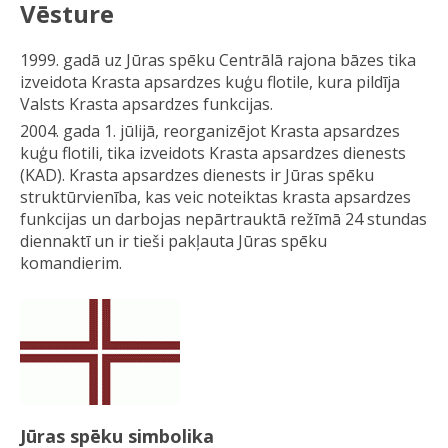
Vēsture
1999. gadā uz Jūras spēku Centrālā rajona bāzes tika
izveidota Krasta apsardzes kuģu flotile, kura pildīja
Valsts Krasta apsardzes funkcijas.
2004. gada 1. jūlijā, reorganizējot Krasta apsardzes
kuģu flotili, tika izveidots Krasta apsardzes dienests
(KAD). Krasta apsardzes dienests ir Jūras spēku
struktūrvienība, kas veic noteiktas krasta apsardzes
funkcijas un darbojas nepārtrauktā režīmā 24 stundas
diennaktī un ir tieši pakļauta Jūras spēku
komandierim.
Jūras spēku simbolika