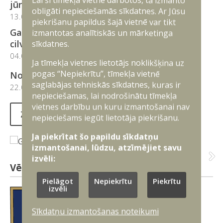
Lai šī tīmekļa vietne darbotos, tā izmanto
jūrā
obligāti nepieciešamās sīkdatnes. Ar Jūsu
13.07.2026
piekrišanu papildus šajā vietnē var tikt
Gaisa spēku helikopters evakuē piecus
izmantotas analītiskās un mārketinga
cilvēkus no kuģa pie Skultes ostas
sīkdatnes.
04.03.2026
Ja tīmekļa vietnes lietotājs noklikšķina uz
pogas “Nepiekrītu”, tīmekļa vietnē
No ledus gabala jūrā izglābj divas personas
saglabājas tehniskās sīkdatnes, kuras ir
22.02.2026
nepieciešamas, lai nodrošinātu tīmekļa
vietnes darbību un kuru izmantošanai nav
Ziņas
nepieciešams iegūt lietotāja piekrišanu.
Ja piekrītat šo papildu sīkdatņu
izmantošanai, lūdzu, atzīmējiet savu
izvēli:
Vēsture un simbolika
Pielāgot
Nepiekrītu
Piekrītu
izvēli
Sīkdatņu izmantošanas noteikumi