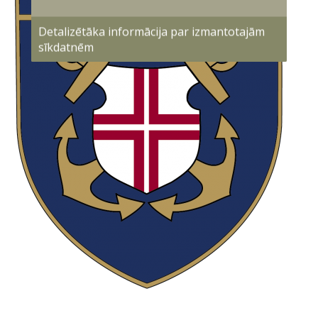
Detalizētāka informācija par izmantotajām
sīkdatnēm