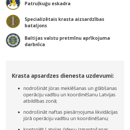
Patruļkuģu eskadra
Specializētais krasta aizsardzības
bataljons
Baltijas valstu pretmīnu aprīkojuma
darbnīca
Krasta apsardzes dienesta uzdevumi:
nodrošināt jūras meklēšanas un glābšanas
operāciju vadību un koordinēšanu Latvijas
atbildības zonā;
nodrošināt naftas piesārņojuma likvidācijas
jūrā operāciju vadību un koordinēšanu;
kontrolēt Latvijas ūdeņu izmantošanas