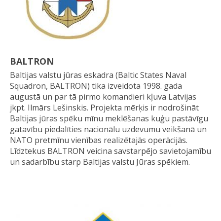
BALTRON
Baltijas valstu jūras eskadra (Baltic States Naval
Squadron, BALTRON) tika izveidota 1998. gada
augustā un par tā pirmo komandieri kļuva Latvijas
jkpt. Ilmārs Lešinskis. Projekta mērķis ir nodrošināt
Baltijas jūras spēku mīnu meklēšanas kuģu pastāvīgu
gatavību piedalīties nacionālu uzdevumu veikšanā un
NATO pretmīnu vienības realizētajās operācijās.
Līdztekus BALTRON veicina savstarpējo savietojamību
un sadarbību starp Baltijas valstu Jūras spēkiem.