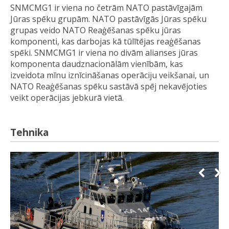
SNMCMG1 ir viena no četrām NATO pastāvīgajām
Jūras spēku grupām. NATO pastāvīgās Jūras spēku
grupas veido NATO Reaģēšanas spēku jūras
komponenti, kas darbojas kā tūlītējas reaģēšanas
spēki. SNMCMG1 ir viena no divām alianses jūras
komponenta daudznacionālām vienībām, kas
izveidota mīnu iznīcināšanas operāciju veikšanai, un
NATO Reaģēšanas spēku sastāvā spēj nekavējoties
veikt operācijas jebkurā vietā.
Tehnika