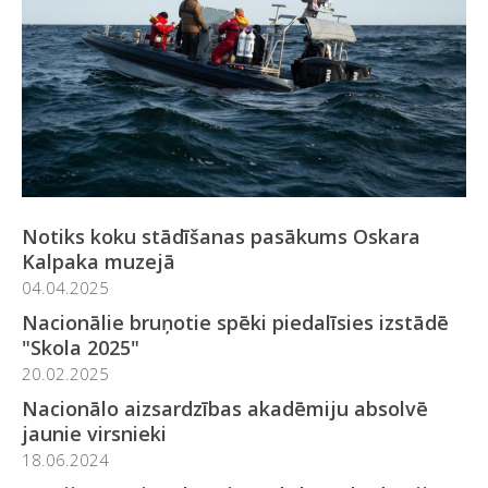
Notiks koku stādīšanas pasākums Oskara
Kalpaka muzejā
04.04.2025
Nacionālie bruņotie spēki piedalīsies izstādē
"Skola 2025"
20.02.2025
Nacionālo aizsardzības akadēmiju absolvē
jaunie virsnieki
18.06.2024