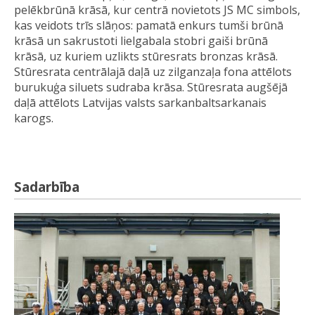
pelēkbrūnā krāsā, kur centrā novietots JS MC simbols,
kas veidots trīs slāņos: pamatā enkurs tumši brūnā
krāsā un sakrustoti lielgabala stobri gaiši brūnā
krāsā, uz kuriem uzlikts stūresrats bronzas krāsā.
Stūresrata centrālajā daļā uz zilganzaļa fona attēlots
burukuģa siluets sudraba krāsa. Stūresrata augšējā
daļā attēlots Latvijas valsts sarkanbaltsarkanais
karogs.
Sadarbība