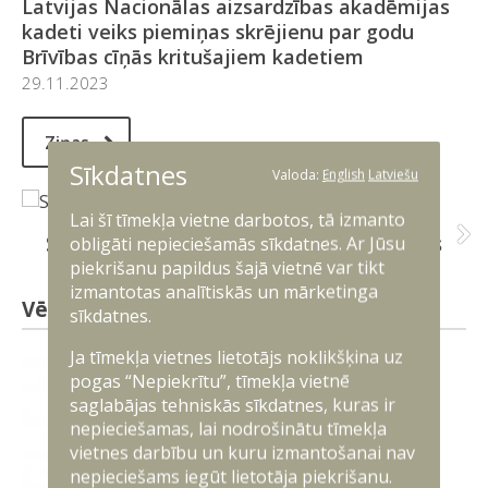
Latvijas Nacionālas aizsardzības akadēmijas
kadeti veiks piemiņas skrējienu par godu
Brīvības cīņās kritušajiem kadetiem
29.11.2023
Ziņas
Sīkdatnes
Valoda:
English
Latviešu
Lai šī tīmekļa vietne darbotos, tā izmanto
Starptautiskais Kuģu ūdenslīdēja kurss
obligāti nepieciešamās sīkdatnes. Ar Jūsu
piekrišanu papildus šajā vietnē var tikt
izmantotas analītiskās un mārketinga
Vēsture un simbolika
sīkdatnes.
Ja tīmekļa vietnes lietotājs noklikšķina uz
pogas “Nepiekrītu”, tīmekļa vietnē
saglabājas tehniskās sīkdatnes, kuras ir
nepieciešamas, lai nodrošinātu tīmekļa
vietnes darbību un kuru izmantošanai nav
nepieciešams iegūt lietotāja piekrišanu.