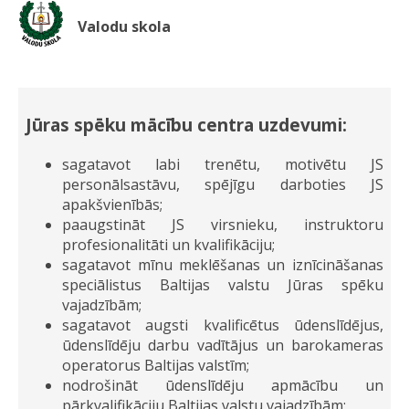
Valodu skola
Jūras spēku mācību centra uzdevumi:
sagatavot labi trenētu, motivētu JS
personālsastāvu, spējīgu darboties JS
apakšvienībās;
paaugstināt JS virsnieku, instruktoru
profesionalitāti un kvalifikāciju;
sagatavot mīnu meklēšanas un iznīcināšanas
speciālistus Baltijas valstu Jūras spēku
vajadzībām;
sagatavot augsti kvalificētus ūdenslīdējus,
ūdenslīdēju darbu vadītājus un barokameras
operatorus Baltijas valstīm;
nodrošināt ūdenslīdēju apmācību un
pārkvalifikāciju Baltijas valstu vajadzībām;