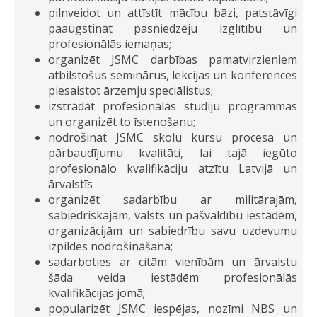
pilnveidot un attīstīt mācību bāzi, patstāvīgi
paaugstināt pasniedzēju izglītību un
profesionālās iemaņas;
organizēt JSMC darbības pamatvirzieniem
atbilstošus seminārus, lekcijas un konferences
piesaistot ārzemju speciālistus;
izstrādāt profesionālās studiju programmas
un organizēt to īstenošanu;
nodrošināt JSMC skolu kursu procesa un
pārbaudījumu kvalitāti, lai tajā iegūto
profesionālo kvalifikāciju atzītu Latvijā un
ārvalstīs
organizēt sadarbību ar militārajām,
sabiedriskajām, valsts un pašvaldību iestādēm,
organizācijām un sabiedrību savu uzdevumu
izpildes nodrošināšanā;
sadarboties ar citām vienībām un ārvalstu
šāda veida iestādēm profesionālās
kvalifikācijas jomā;
popularizēt JSMC iespējas, nozīmi NBS un