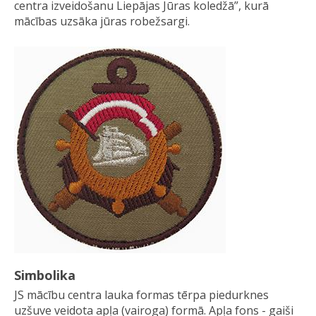
centra izveidošanu Liepājas Jūras koledžā”, kurā
mācības uzsāka jūras robežsargi.
Simbolika
JS mācību centra lauka formas tērpa piedurknes
uzšuve veidota apļa (vairoga) formā. Apļa fons - gaiši