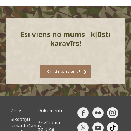
Esi viens no mums - kļūsti
karavīrs!
Kļūsti karavīrs!
Ziņas
Dokumenti
Sīkdatņu
Privātuma
izmantošanas
politika