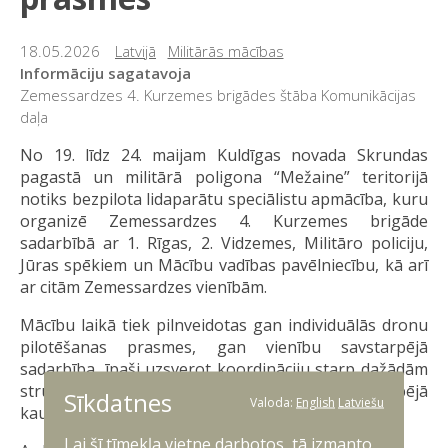
18.05.2026
Latvijā
Militārās mācības
Informāciju sagatavoja
Zemessardzes 4. Kurzemes brigādes štāba Komunikācijas
daļa
No 19. līdz 24. maijam Kuldīgas novada Skrundas
pagastā un militārā poligona “Mežaine” teritorijā
notiks bezpilota lidaparātu speciālistu apmācība, kuru
organizē Zemessardzes 4. Kurzemes brigāde
sadarbībā ar 1. Rīgas, 2. Vidzemes, Militāro policiju,
Jūras spēkiem un Mācību vadības pavēlniecību, kā arī
ar citām Zemessardzes vienībām.
Mācību laikā tiek pilnveidotas gan individuālās dronu
pilotēšanas prasmes, gan vienību savstarpējā
sadarbība, īpaši uzsverot koordināciju starp dažādām
struktūrām, kā rezultātā tiek paaugstināta kopējā
Sīkdatnes
Valoda:
English
Latviešu
kaujas gatavība un profesionalitāte.
Lai šī tīmekļa vietne darbotos, tā izmanto