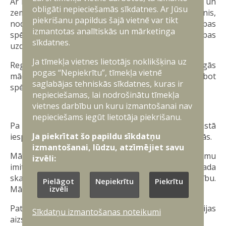
Ar katru apmācību ciklu tiek paaugstināts karavīru un
obligāti nepieciešamās sīkdatnes. Ar Jūsu
zemessargu profesionālais sagatavotības līmenis,
piekrišanu papildus šajā vietnē var tikt
nodrošinot, ka nepieciešamības gadījumā vienības
izmantotas analītiskās un mārketinga
spēj ātri, precīzi un efektīvi reaģēt valsts aizsardzības
sīkdatnes.
uzdevumu izpildē.
Ja tīmekļa vietnes lietotājs noklikšķina uz
Regulāras bezpilota lidaparātu operatoru kopīgās
pogas “Nepiekrītu”, tīmekļa vietnē
mācības palīdz stiprināt valsts aizsardzību un uzlabot
saglabājas tehniskās sīkdatnes, kuras ir
spēju efektīvi aizsargāt Latvijas teritoriju.
nepieciešamas, lai nodrošinātu tīmekļa
vietnes darbību un kuru izmantošanai nav
Iedzīvotāju ievērībai!
nepieciešams iegūt lietotāja piekrišanu.
Pa autoceļiem Kuldīgas novada Skrundas pagastā
Ja piekrītat šo papildu sīkdatņu
iespējama militārā transporta īslaicīga pārvietošanās.
izmantošanai, lūdzu, atzīmējiet savu
Mācību laikā var tikt izmantoti trokšņu un dūmu
izvēli:
imitācijas līdzekļi, kā arī mācību munīcija, kas rada
skaņu, bet neapdraud cilvēku dzīvību un veselību.
Pielāgot
Nepiekrītu
Piekrītu
izvēli
Mācību norises vietas pēc mācībām tiks sakoptas.
Pateicamies iedzīvotājiem par atbalstu Latvijas
Sīkdatņu izmantošanas noteikumi
aizsardzības stiprināšanā.