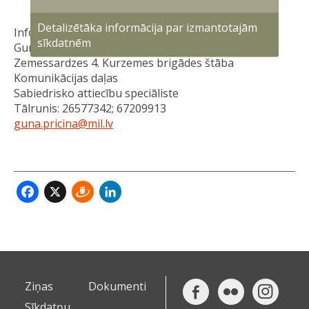
Detalizētāka informācija par izmantotajām
Informāciju sagatavoja:
sīkdatnēm
Guna Pričina
Zemessardzes 4. Kurzemes brigādes štāba
Komunikācijas daļas
Sabiedrisko attiecību speciāliste
Tālrunis: 26577342; 67209913
guna.pricina@mil.lv
Facebook
X
Draugiem
LinkedIn
Ziņas
Dokumenti
Sīkdatņu