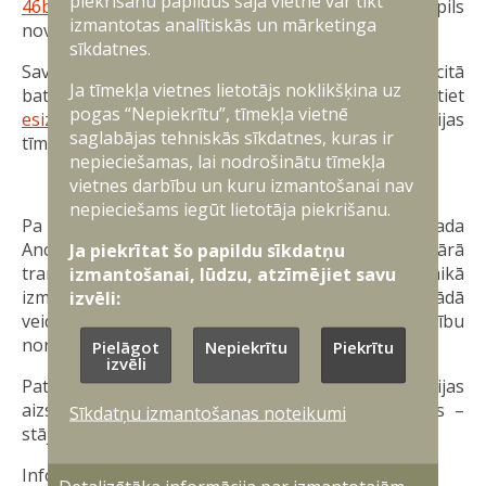
piekrišanu papildus šajā vietnē var tikt
46bn@mil.lv
, vai personīgi ierasties vienībā – Ventspils
izmantotas analītiskās un mārketinga
novads, Vārves pagasts “Vanagi”.
sīkdatnes.
Savukārt, lai iestātos Zemessardzē jebkurā citā
Ja tīmekļa vietnes lietotājs noklikšķina uz
bataljonā – zvaniet 1811, rakstiet
pogas “Nepiekrītu”, tīmekļa vietnē
esizemessargs@mil.lv
. Vairāk informācijas
saglabājas tehniskās sīkdatnes, kuras ir
tīmekļvietnē
www.klustikaravirs.lv
.
nepieciešamas, lai nodrošinātu tīmekļa
Iedzīvotāju ievērībai!
vietnes darbību un kuru izmantošanai nav
nepieciešams iegūt lietotāja piekrišanu.
Pa koplietošanas un meža ceļiem Ventspils novada
Ances pagastā iespējama karavīru un militārā
Ja piekrītat šo papildu sīkdatņu
transporta īslaicīga pārvietošanās. Mācību laikā
izmantošanai, lūdzu, atzīmējiet savu
izmantos mācību munīcija, kas rada skaņu, bet nekādā
izvēli:
veidā neapdraud cilvēku dzīvību vai veselību. Mācību
norises vietas pēc mācībām tiks sakoptas.
Pielāgot
Nepiekrītu
Piekrītu
izvēli
Pateicamies iedzīvotājiem par atbalstu Latvijas
aizsardzības stiprināšanā. Esi savas zemes sargs –
Sīkdatņu izmantošanas noteikumi
stājies Zemessardzē!
Informāciju sagatavoja: