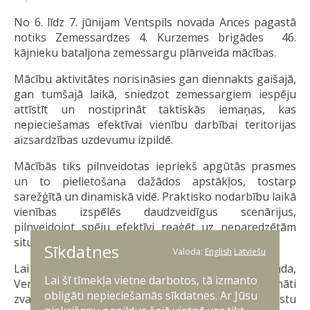
No 6. līdz 7. jūnijam Ventspils novada Ances pagastā
notiks Zemessardzes 4. Kurzemes brigādes 46.
kājnieku bataljona zemessargu plānveida mācības.
Mācību aktivitātes norisināsies gan diennakts gaišajā,
gan tumšajā laikā, sniedzot zemessargiem iespēju
attīstīt un nostiprināt taktiskās iemaņas, kas
nepieciešamas efektīvai vienību darbībai teritorijas
aizsardzības uzdevumu izpildē.
Mācībās tiks pilnveidotas iepriekš apgūtās prasmes
un to pielietošana dažādos apstākļos, tostarp
sarežģītā un dinamiskā vidē. Praktisko nodarbību laikā
vienības izspēlēs daudzveidīgus scenārijus,
pilnveidojot spēju efektīvi reaģēt uz neparedzētām
situācijām un pielāgoties mainīgajiem apstākļiem.
Sīkdatnes
Valoda:
English
Latviešu
Lai pieteiktos dienestam Zemessardzē, Talsu novada,
Lai šī tīmekļa vietne darbotos, tā izmanto
Ventspils valstspilsētas un novada iedzīvotāji aicināti
obligāti nepieciešamās sīkdatnes. Ar Jūsu
zvanīt uz tālruni 25627389 vai rakstīt uz e-pastu