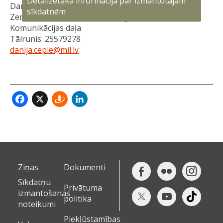
Detalizētāka informācija par izmantotajām
Danija Ceple
sīkdatnēm
Zemessardzes 4. Kurzemes brigādes štāba
Komunikācijas daļa
Tālrunis: 25579278
danija.ceple@mil.lv
Facebook
X
Draugiem
LinkedIn
Ziņas
Dokumenti
Sīkdatņu
Privātuma
izmantošanas
politika
noteikumi
Piekļūstamības