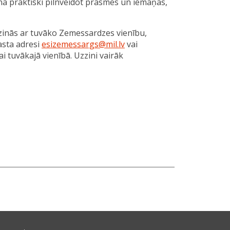
ina praktiski pilnveidot prasmes un iemaņas,
zinās ar tuvāko Zemessardzes vienību,
asta adresi
esizemessargs@mil.lv
vai
ai tuvākajā vienībā. Uzzini vairāk