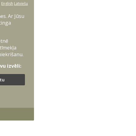
:
English
Latviešu
es. Ar Jūsu
tinga
etnē
 tīmekļa
piekrišanu.
u izvēli:
ītu