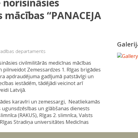
 norisināsies
nas mācības “PANACEJA
Galerij
 vadības departaments
sināsies civilmilitārās medicīnas mācības
n pilnveidot Zemessardzes 1. Rīgas brigādes
tāra apdraudējuma gadījumā patstāvīgi un
cības iestādēm, tādējādi veicinot arī
idi Latvijā.
gādes karavīri un zemessargi, Neatliekamās
ts ugunsdzēsības un glābšanas dienests
imnīca (RAKUS), Rīgas 2. slimnīca, Valsts
n Rīgas Stradiņa universitātes Medicīnas