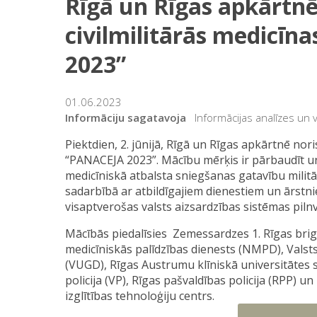
Rīgā un Rīgas apkārtnē
civilmilitārās medicī
2023”
01.06.2023
Informāciju sagatavoja
Informācijas analīzes un
Piektdien, 2. jūnijā, Rīgā un Rīgas apkārtnē nori
“PANACEJA 2023”. Mācību mērķis ir pārbaudīt u
medicīniskā atbalsta sniegšanas gatavību mili
sadarbībā ar atbildīgajiem dienestiem un ārstnie
visaptverošas valsts aizsardzības sistēmas pilnve
Mācībās piedalīsies Zemessardzes 1. Rīgas bri
medicīniskās palīdzības dienests (NMPD), Vals
(VUGD), Rīgas Austrumu klīniskā universitātes sl
policija (VP), Rīgas pašvaldības policija (RPP) u
izglītības tehnoloģiju centrs.