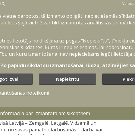
es
messargi mācību laikā pilnveidos iemaņas
Valoda
 medicīniskās palīdzības sniegšanā krīzes
u no apdraudētās teritorijas, viņu nodošanu
ļa vietne darbotos, tā izmanto obligāti nepieciešamās sīkdatn
āšanai ārstniecības iestādēs.
apildus šajā vietnē var tikt izmantotas analītiskās un mārke
brigādes teritorijā piedalīsies aptuveni 200
švienības, 16 NMPD brigādes, vairākas VUGD
ietnes lietotājs noklikšķina uz pogas “Nepiekrītu”, tīmekļa vi
cientu uzņemšanas klīnikas personāls, Rīgas
ehniskās sīkdatnes, kuras ir nepieciešamas, lai nodrošinātu
žas. Tāpat sabiedroto bruņoto spēku
ību un kuru izmantošanai nav nepieciešams iegūt lietotāja 
ks pārlidojumus virs Rīgas un nosēšanos
t šo papildu sīkdatņu izmantošanai, lūdzu, atzīmējiet sav
tos ievainotos NMPD brigādēm.
s ir sekmēt valstiski svarīgu funkciju
got izvēli
Nepiekrītu
Piekr
bas sistēmas izveidošanu starp valsts
zīvotājiem. Praktiskais visaptverošas valsts
mantošanas noteikumi
 institūcijai noteikt konkrētus uzdevumus un
 informācija par izmantotajām sīkdatnēm
oto spēku vienība un valsts teritoriālās
visā Latvijā – Zemgalē, Latgalē, Vidzemē un
lsoņu no savas pamatnodarbošanās – darba vai