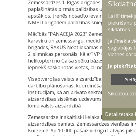
Sīkdatn
Zemessardzes 1. Rīgas brigādes karavīri un ze
paplašinātās pirmās palīdzības un neatliekamās
apstākļos, trenēs nosacīto ievainoto evakuācij
Lai šī tīmek
NMPD brigādēm palīdzības sniegšanai un nogād
piekrišanu p
sīkdatnes.
Mācībās “PANACEJA 2023” Zemessardzes 1. Rīgas 
karavīru un zemessargu, medicīnas rotas apak
Ja tīmekļa v
brigādes, RAKUS Neatliekamās medicīnas un pa
saglabājas t
2. slimnīcas personāls, kā arī VP un RPP ekipā
vietnes darb
helikopteri no Gaisa spēku bāzes Lielvārdē vei
Ja piekrīta
iepriekš saskaņotās vietās, lai nodotu nosacī
Visaptverošas valsts aizsardzības sistēmas mērķi
Pielā
darbību plānošanas, koordinēšanas un partnerī
institūcijām, kā arī privāto sektoru, NVO un ied
Sīkdatņu iz
aizsardzības sistēmas uzdevums ir katrai valsts
lomu valsts aizsardzībā.
Detalizētāka
Zemessardze ir skaitliski lielākā Nacionālo bruņ
aizsardzības pamats. Zemessardzes vienības ir 
Kurzemē. Ap 10 000 pašaizliedzīgu Latvijas pi