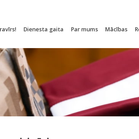
ravīrs!
Dienesta gaita
Par mums
Mācības
R