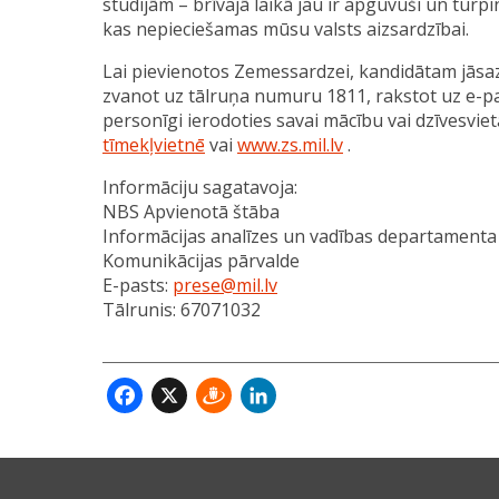
studijām – brīvajā laikā jau ir apguvuši un turp
kas nepieciešamas mūsu valsts aizsardzībai.
Lai pievienotos Zemessardzei, kandidātam jāsa
zvanot uz tālruņa numuru 1811, rakstot uz e-p
personīgi ierodoties savai mācību vai dzīvesviet
tīmekļvietnē
vai
www.zs.mil.lv
.
Informāciju sagatavoja:
NBS Apvienotā štāba
Informācijas analīzes un vadības departamenta
Komunikācijas pārvalde
E-pasts:
prese@mil.lv
Tālrunis: 67071032
Facebook
X
Draugiem
LinkedIn