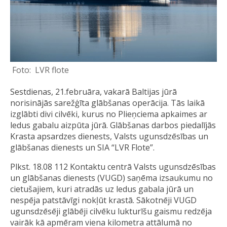
LVR flote
Sestdienas, 21.februāra, vakarā Baltijas jūrā
norisinājās sarežģīta glābšanas operācija. Tās laikā
izglābti divi cilvēki, kurus no Plieņciema apkaimes ar
ledus gabalu aizpūta jūrā. Glābšanas darbos piedalījās
Krasta apsardzes dienests, Valsts ugunsdzēsības un
glābšanas dienests un SIA “LVR Flote”.
Plkst. 18.08 112 Kontaktu centrā Valsts ugunsdzēsības
un glābšanas dienests (VUGD) saņēma izsaukumu no
cietušajiem, kuri atradās uz ledus gabala jūrā un
nespēja patstāvīgi nokļūt krastā. Sākotnēji VUGD
ugunsdzēsēji glābēji cilvēku lukturīšu gaismu redzēja
vairāk kā apmēram viena kilometra attālumā no