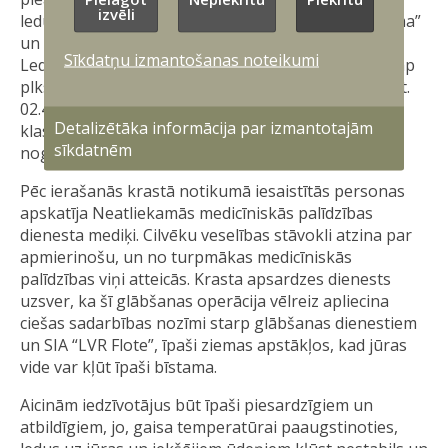
izvēli
ledus klases kuģus — SIA “LVR Flote” ledlauzi “Varma”
un daudzfunkcionālo ledus klases kuģi “Laura”.
Sīkdatņu izmantošanas noteikumi
Ledlauzis “Varma” veica ledus laušanas darbus un ap
plkst. 00.45 lokalizēja uz ledus esošos cilvēkus. Plkst.
02.45 cietušos pārņēma uz daudzfunkcionālā ledus
Detalizētāka informācija par izmantotajām
klases kuģa “Laura”, kas nodrošināja viņu drošu
sīkdatnēm
nogādāšanu Rīgā, kur kuģis ieradās ap plkst. 04.45.
Pēc ierašanās krastā notikumā iesaistītās personas
apskatīja Neatliekamās medicīniskās palīdzības
dienesta mediķi. Cilvēku veselības stāvokli atzina par
apmierinošu, un no turpmākas medicīniskās
palīdzības viņi atteicās. Krasta apsardzes dienests
uzsver, ka šī glābšanas operācija vēlreiz apliecina
ciešas sadarbības nozīmi starp glābšanas dienestiem
un SIA “LVR Flote”, īpaši ziemas apstākļos, kad jūras
vide var kļūt īpaši bīstama.
Aicinām iedzīvotājus būt īpaši piesardzīgiem un
atbildīgiem, jo, gaisa temperatūrai paaugstinoties,