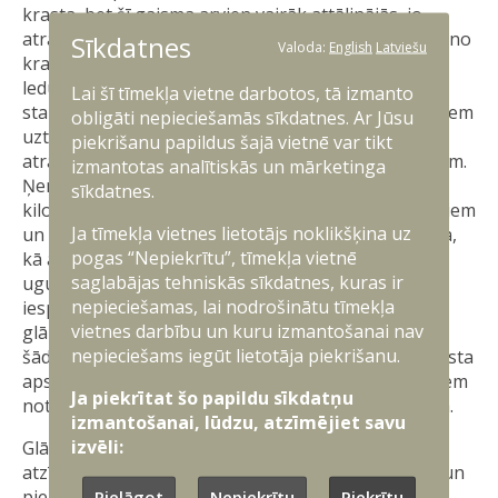
krasta, bet šī gaisma arvien vairāk attālinājās, jo
atrautais ledus gabals tika nests arvien tālāk prom no
Sīkdatnes
Valoda:
English
Latviešu
krasta. Arī saņemtā informācija liecināja, ka starp
ledus gabaliem ir izveidojusies plaisa un atstatums
Lai šī tīmekļa vietne darbotos, tā izmanto
starp tiem palielinās. Ugunsdzēsēji glābēji ar cilvēkiem
obligāti nepieciešamās sīkdatnes. Ar Jūsu
uzturēja telefonisku kontaktu, lai sekotu līdzi viņu
piekrišanu papildus šajā vietnē var tikt
atrašanās vietas koordinātēm un veselības stāvoklim.
izmantotas analītiskās un mārketinga
Ņemot vērā to, ka iesaistītie atradās vairākus
sīkdatnes.
kilometrus no krasta, starp ugunsdzēsējiem glābējiem
Ja tīmekļa vietnes lietotājs noklikšķina uz
un iesaistītajiem bija izveidojusies plaša ūdens zona,
pogas “Nepiekrītu”, tīmekļa vietnē
kā arī tumšos un bīstamos laikapstākļus,
saglabājas tehniskās sīkdatnes, kuras ir
ugunsdzēsēju glābēju piekļuve cilvēkiem nebija
nepieciešamas, lai nodrošinātu tīmekļa
iespējama. Jāpiebilst, ka VUGD uzdevums ir veikt
vietnes darbību un kuru izmantošanai nav
glābšanas darbus tikai iekšējos ūdeņos, tāpēc par
nepieciešams iegūt lietotāja piekrišanu.
šādiem gadījumiem nekavējoties tiek informēts Krasta
apsardzes dienests plkst. 18.15 un starp iesaistītajiem
Ja piekrītat šo papildu sīkdatņu
notiek cieša sadarbība glābšanas darbu īstenošanā.
izmantošanai, lūdzu, atzīmējiet savu
izvēli:
Glābšanas helikoptera iesaiste laikapstākļu dēļ tika
atzīta par nedrošu. Ņemot vērā situācijas attīstību un
pieaugošos riskus, glābšanas operācijā iesaistīja
Pielāgot
Nepiekrītu
Piekrītu