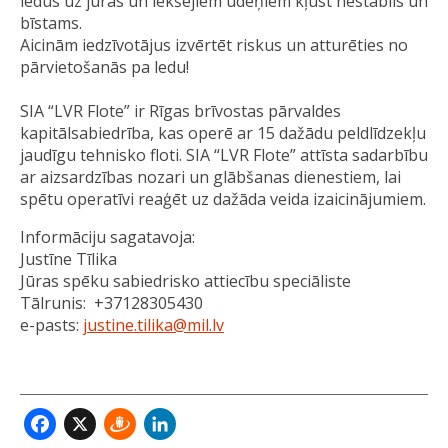
ledus uz jūras un iekšējiem ūdeņiem kļūst nestabils un
bīstams.
Aicinām iedzīvotājus izvērtēt riskus un atturēties no
pārvietošanās pa ledu!
SIA “LVR Flote” ir Rīgas brīvostas pārvaldes
kapitālsabiedrība, kas operē ar 15 dažādu peldlīdzekļu
jaudīgu tehnisko floti. SIA “LVR Flote” attīsta sadarbību
ar aizsardzības nozari un glābšanas dienestiem, lai
spētu operatīvi reaģēt uz dažāda veida izaicinājumiem.
Informāciju sagatavoja:
Justīne Tīlika
Jūras spēku sabiedrisko attiecību speciāliste
Tālrunis: +37128305430
e-pasts:
justine.tilika@mil.lv
Facebook
X
Draugiem
LinkedIn