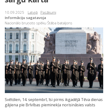
10.09.2025
Latvijā
Pasākumi
Informāciju sagatavoja
Nacionālo bruņoto spēku Štāba bataljons
Svētdien, 14. septembrī, īsi pirms ikgadējā Tēva dienas
gājiena pie Brīvības pieminekļa norisināsies valsts