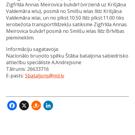
Zigfrīda Annas Meirovica bulvārī (virzienā uz Krišjāņa
Valdemāra ielu), posmā no Smilšu ielas līdz Krišjāņa
Valdemāra ielai, un no plkst.10.50 līdz plkst.11.00 tiks
ierobežota transportlīdzekļu satiksme Zigfrīda Annas
Meirovica bulvārī posmā no Smilšu ielas līdz Brīvības
piemineklim.
Informāciju sagatavoja:
Nacionālo bruņoto spēku Štāba bataljona sabiedrisko
attiecību speciāliste A.Andrejsone
Tālrunis: 26633716
E-pasts:
Sbataljons@mil.lv
Facebook
X
Draugiem
LinkedIn