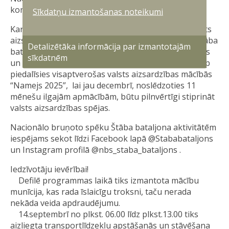
komandiere pulkvede Antoņina Bļodone.
Sīkdatņu izmantošanas noteikumi
Karavīri arī pēc iesvētību ceremonijas turpinās valsts
aizsardzības dienestu Nacionālo bruņoto spēku Štāba
Detalizētāka informācija par izmantotajām
bataljonā, papildinot jau iepriekš apgūtās zināšanas
sīkdatnēm
un iemaņas kā individuālā, tā grupas līmenī, tostarp
piedalīsies visaptverošas valsts aizsardzības mācībās
“Namejs 2025”, lai jau decembrī, noslēdzoties 11
mēnešu ilgajām apmācībām, būtu pilnvērtīgi stiprināt
valsts aizsardzības spējas.
Nacionālo bruņoto spēku Štāba bataljona aktivitātēm
iespējams sekot līdzi Facebook lapā @Stababataljons
un Instagram profilā @nbs_staba_bataljons .
Iedzīvotāju ievērībai!
Defilē programmas laikā tiks izmantota mācību
munīcija, kas rada īslaicīgu troksni, taču nerada
nekāda veida apdraudējumu.
14.septembrī no plkst. 06.00 līdz plkst.13.00 tiks
aizliegta transportlīdzekļu apstāšanās un stāvēšana