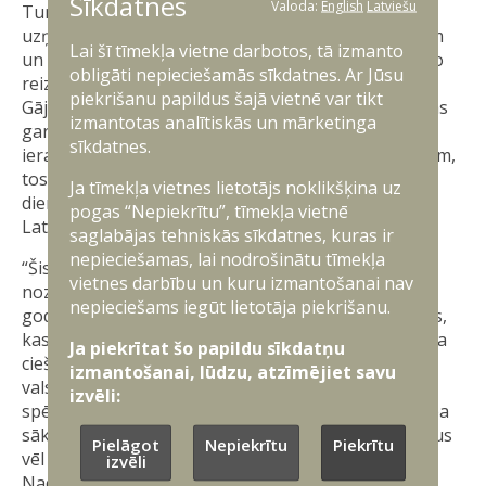
Sīkdatnes
Valoda:
English
Latviešu
Turpinājumā – kopīga sadziedāšanās un kopbildes
uzņemšana no putna lidojuma, “rotāšanās” ar ūsām
Lai šī tīmekļa vietne darbotos, tā izmanto
un došanās Tēva dienas gājienā, ko jau divpadsmito
obligāti nepieciešamās sīkdatnes. Ar Jūsu
reizi rīko Vecāku organizācija Mammām un Tētiem.
piekrišanu papildus šajā vietnē var tikt
Gājiens noslēgsies Vērmanes dārzā, kur visas dienas
izmantotas analītiskās un mārketinga
garumā notiks Tēva dienas festivāls. Festivālā, kā
sīkdatnes.
ierasts, gaidāmas dažnedažādas aktivitātes ģimenēm,
tostarp – būs iespēja iepazīt valsts aizsardzības
Ja tīmekļa vietnes lietotājs noklikšķina uz
dienesta ikdienu un nofotografēties pie lielformāta
pogas “Nepiekrītu”, tīmekļa vietnē
Latvijas karoga.
saglabājas tehniskās sīkdatnes, kuras ir
nepieciešamas, lai nodrošinātu tīmekļa
“Šis ir svinīgs un svarīgs notikums, un jo īpaši
vietnes darbību un kuru izmantošanai nav
nozīmīgi, ka tas notiek tieši Tēva dienā, kad tiek
nepieciešams iegūt lietotāja piekrišanu.
godināti tēvi un stipras ģimenes vērtības. Iesvētības,
kas iekļautas ikgadējā Tēva dienas gājienā, apliecina
Ja piekrītat šo papildu sīkdatņu
ciešo saikni starp ģimeni, tēva lomu un kalpošanu
izmantošanai, lūdzu, atzīmējiet savu
valstij – jo bērniem un sabiedrībai kopumā tas ir
izvēli:
spēcīgs piemērs, ka aizsardzība, drosme un atbildība
sākas ģimenē. Šāda tradīciju savīšana padara svētkus
Pielāgot
Nepiekrītu
Piekrītu
vēl īpašākus,” gaidāmā pasākuma aktualitāti izceļ
izvēli
Nacionālo bruņoto spēku Štāba bataljona