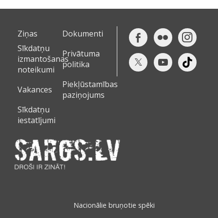
Ziņas
Dokumenti
Sīkdatņu
Privātuma
izmantošanas
politika
noteikumi
Piekļūstamības
Vakances
paziņojums
Sīkdatņu
iestatījumi
Nacionālie bruņotie spēki