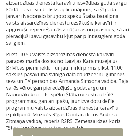
aizsardzības dienesta karavīru iesvētības goda sargu
kārtā. Tas ir simbolisks apliecinājums, ka šī gada
janvārī Nacionālo bruņoto spēku Štāba bataljonā
valsts aizsardzības dienestu uzsākušie karavīri ir
apguvuši nepieciešamās zināšanas un prasmes, kā arī
pierādījuši savu gatavību kļūt par pilntiesīgiem goda
sargiem.
Plkst. 10.50 valsts aizsardzības dienesta karavīri
parādes maršā dosies no Latvijas Kara muzeja uz
Brīvības pieminekli. Tur jau mirkli pirms plkst. 11.00
sāksies pasākuma svinīgā daļa daudzbērnu ģimenes
tēva un TV personības Armanda Simsona vadībā. Tajā
varēs vērot gan pieredzējušo godasargu un
Nacionālo bruņoto spēku Štāba orķestra defilē
programmas, gan arī īpašu, jaunizveidotu defilē
programmu valsts aizsardzības dienesta karavīru
izpildījumā. Muzicēs Rīgas Dzintara koris Andreja
Zitmaņa vadībā, reperis R2RS, Zemessardzes koris
"Stars" un Zemessardzes orķestris.