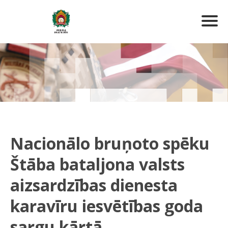
Nacionālo bruņoto spēku
Štāba bataljona valsts
aizsardzības dienesta
karavīru iesvētības goda
sargu kārtā