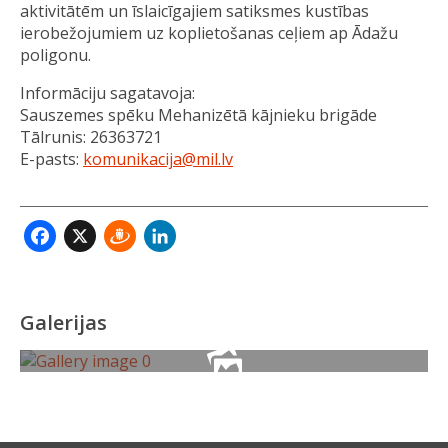
aktivitātēm un īslaicīgajiem satiksmes kustības
ierobežojumiem uz koplietošanas ceļiem ap Ādažu
poligonu.
Informāciju sagatavoja:
Sauszemes spēku Mehanizētā kājnieku brigāde
Tālrunis: 26363721
E-pasts:
komunikacija@mil.lv
Facebook
X
Draugiem
LinkedIn
Galerijas