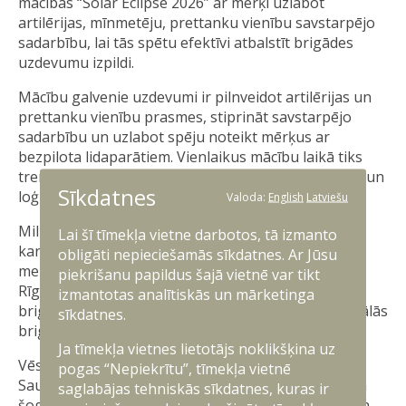
mācības “Solar Eclipse 2026” ar mērķi uzlabot
artilērijas, mīnmetēju, prettanku vienību savstarpējo
sadarbību, lai tās spētu efektīvi atbalstīt brigādes
uzdevumu izpildi.
Mācību galvenie uzdevumi ir pilnveidot artilērijas un
prettanku vienību prasmes, stiprināt savstarpējo
sadarbību un uzlabot spēju noteikt mērķus ar
bezpilota lidaparātiem. Vienlaikus mācību laikā tiks
trenēta Nacionālo bruņoto spēku vienību apgādes un
Sīkdatnes
loģistikas nodrošināšana dažādos apstākļos.
Valoda:
English
Latviešu
Militārajās mācībās “Solar Eclipse 2026” piedalīsies
Lai šī tīmekļa vietne darbotos, tā izmanto
karavīri un zemessargi no Sauszemes spēku
obligāti nepieciešamās sīkdatnes. Ar Jūsu
mehanizētās kājnieku brigādes, Zemessardzes 1.
piekrišanu papildus šajā vietnē var tikt
Rīgas brigādes, 2. Vidzemes brigādes un 3. Latgales
izmantotas analītiskās un mārketinga
brigādes, kā arī sabiedrotie no NATO daudznacionālās
sīkdatnes.
brigādes Latvija.
Ja tīmekļa vietnes lietotājs noklikšķina uz
Vēsturiski mācības “Solar Eclipse” organizē
pogas “Nepiekrītu”, tīmekļa vietnē
Sauszemes spēku Mehanizētā kājnieku brigāde, un
saglabājas tehniskās sīkdatnes, kuras ir
šogad tās notiek jau sesto reizi. Mācību nosaukuma