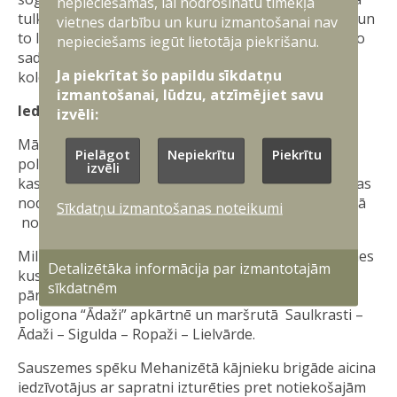
nepieciešamas, lai nodrošinātu tīmekļa
tulkojums no angļu valodas ir “saules aptumsums” un
vietnes darbību un kuru izmantošanai nav
to laikā vienības trenē artilērijas vienību savstarpējo
nepieciešams iegūt lietotāja piekrišanu.
sadarbību valsts nacionālās aizsardzības un NATO
Ja piekrītat šo papildu sīkdatņu
kolektīvās drošības stiprināšanai.
izmantošanai, lūdzu, atzīmējiet savu
Iedzīvotāju ievērībai!
izvēli:
Mācību laikā no 27. marta līdz 2.aprīlim militārajā
Pielāgot
Nepiekrītu
Piekrītu
poligonā “Ādaži” notiks artilērijas kaujas šaušanas,
izvēli
kas var radīt īslaicīgu paaugstinātu troksni. Šaušanas
nodarbības tiek plānotas arī diennakts tumšajā laikā
Sīkdatņu izmantošanas noteikumi
no 24. līdz 31. martam.
Militāro mācību laikā iespējami īslaicīgi ceļu satiksmes
Detalizētāka informācija par izmantotajām
kustības ierobežojumi un militārās tehnikas
sīkdatnēm
pārvietošana uz koplietošanas ceļiem militārā
poligona “Ādaži” apkārtnē un maršrutā Saulkrasti –
Ādaži – Sigulda – Ropaži – Lielvārde.
Sauszemes spēku Mehanizētā kājnieku brigāde aicina
iedzīvotājus ar sapratni izturēties pret notiekošajām