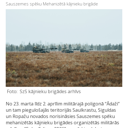
Sauszemes spēku Mehanizētā kājnieku brigāde
SzS kājnieku brigādes arhīvs
No 23. marta līdz 2. aprīlim militārajā poligonā “Ādaži”
un tam piegulošajās teritorijās Saulkrastu, Siguldas
un Ropažu novados norisināsies Sauszemes spēku
mehanizētās kājnieku brigādes organizētās militārās