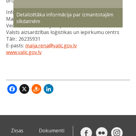
bruņoto spēku operacionālajām vajadzībām.
Informāciju sagatavoja:
Detalizētāka informācija par izmantotajām
Maija Rēna
sīkdatnēm
Vecākā komunikācijas speciāliste
Valsts aizsardzības loģistikas un iepirkumu centrs
Tālr.: 26235931
E-pasts:
maija.rena@valic.gov.lv
www.valic.gov.lv
Facebook
X
Draugiem
LinkedIn
Ziņas
Dokumenti