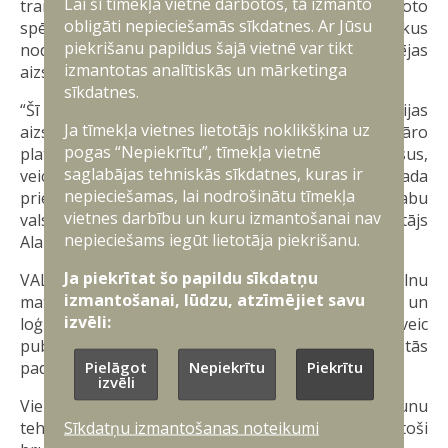
Lai šī tīmekļa vietne darbotos, tā izmanto
transportlīdzekļus, kas atbilstu abu valstu bruņoto
obligāti nepieciešamās sīkdatnes. Ar Jūsu
spēku operacionālajām prasībām, vienlaikus
piekrišanu papildus šajā vietnē var tikt
nodrošinot ilgtermiņa sadarbības iespējas
izmantotas analītiskās un mārketinga
aizsardzības spēju attīstībā un iepirkumos.
sīkdatnes.
“Šī vienošanās ir nozīmīgs solis Latvijas un Somijas
Ja tīmekļa vietnes lietotājs noklikšķina uz
aizsardzības sadarbības stiprināšanā. Kopīga militāro
pogas “Nepiekrītu”, tīmekļa vietnē
platformu izstrāde ļauj efektīvāk izmantot resursus,
saglabājas tehniskās sīkdatnes, kuras ir
veicina tehnoloģisko attīstību un rada
nepieciešamas, lai nodrošinātu tīmekļa
priekšnoteikumus savietojamu spēju attīstībai abu
vietnes darbību un kuru izmantošanai nav
valstu bruņotajos spēkos,” uzsver VALIC vadītājs
nepieciešams iegūt lietotāja piekrišanu.
Alans Andrulis.
Ja piekrītat šo papildu sīkdatņu
VALIC darbu sāka 2021. gadā un centrs īsteno pilnu
izmantošanai, lūdzu, atzīmējiet savu
materiāltehnisko līdzekļu dzīves cikla pārvaldību un
izvēli:
loģistiku aizsardzības nozarē, tajā skaitā veic
publiskos iepirkumus Aizsardzības ministrijas un tās
Pielāgot
Nepiekrītu
Piekrītu
padotībā esošo iestāžu, kā arī NBS vajadzībām.
izvēli
Viens no VALIC darba virzieniem saistīts arī ar jaunu
Sīkdatņu izmantošanas noteikumi
tehnoloģiju un inovāciju izpēti un ieviešanu atbilstoši