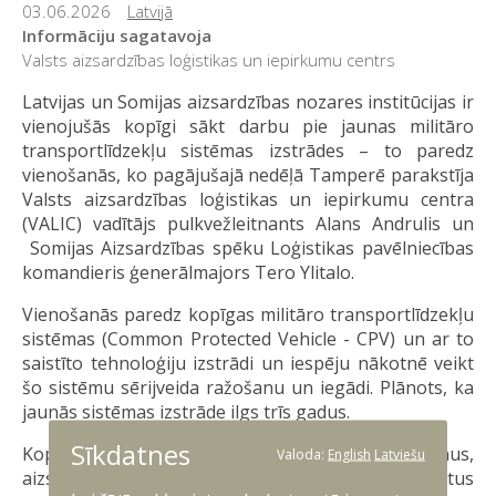
03.06.2026
Latvijā
Informāciju sagatavoja
Valsts aizsardzības loģistikas un iepirkumu centrs
Latvijas un Somijas aizsardzības nozares institūcijas ir
vienojušās kopīgi sākt darbu pie jaunas militāro
transportlīdzekļu sistēmas izstrādes – to paredz
vienošanās, ko pagājušajā nedēļā Tamperē parakstīja
Valsts aizsardzības loģistikas un iepirkumu centra
(VALIC) vadītājs pulkvežleitnants Alans Andrulis un
Somijas Aizsardzības spēku Loģistikas pavēlniecības
komandieris ģenerālmajors Tero Ylitalo.
Vienošanās paredz kopīgas militāro transportlīdzekļu
sistēmas (Common Protected Vehicle - CPV) un ar to
saistīto tehnoloģiju izstrādi un iespēju nākotnē veikt
šo sistēmu sērijveida ražošanu un iegādi. Plānots, ka
jaunās sistēmas izstrāde ilgs trīs gadus.
Sīkdatnes
Kopīgā projekta mērķis ir izstrādāt modernus,
Valoda:
English
Latviešu
aizsargātus un militārajām vajadzībām pielāgotus