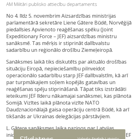
AM Militāri publisko attiecību departaments
No 4. līdz 5. novembrim Aizsardzības ministrijas
parlamentārā sekretāre Liene Gātere Būdē, Norvēģijā
piedalīsies Apvienoto reaģēšanas spēku (Joint
Expeditionary Force – JEF) aizsardzības ministru
sanāksmē. Tas mērķis ir stiprināt dalībvalstu
sadarbību un reģionālo drošību Ziemeļeiropā.
Sanāksmes laikā tiks diskutēts par aktuālo drošības
situāciju Eiropā, nepieciešamību pilnveidot
operacionālo sadarbību starp JEF dalībvalstīm, kā arī
par turpmākajiem soļiem kopējās gatavības un
reaģēšanas spēju stiprināšanā. Tāpat tiks izstrādāti
ieteikumi JEF līderu nākamajai sanāksmei, kas plānota
Somijā. Vizītes laikā plānota vizīte NATO
Daudznacionālajā gaisa operāciju centrā Būdē, kā arī
tikšanās ar Ukrainas delegācijas pārstāvjiem.
L. Gātere sanāksmes laika paziņos par Latvijas
iniciatīvu nākamajā gadā īstenot dronu mācības ar JEF
Sīkdatnes
Valoda:
English
Latviešu