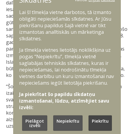
dalībvalstīm, kurā paplašinātā partnerībā tiks
iesaistīta arī Ukraina. Mācību mērķis ir veicināt
Lai šī tīmekļa vietne darbotos, tā izmanto
sadarbību JEF dalībvalstu aizsardzības industrijā un
obligāti nepieciešamās sīkdatnes. Ar Jūsu
gūt vērtīgas atziņas no Ukrainas pieredzes. Tāpat
piekrišanu papildus šajā vietnē var tikt
sanāksmē paredzēts parakstīt atjaunoto visaptverošo
izmantotas analītiskās un mārketinga
saprašanās memorandu, kas aizstās līdzšinējo, 2018.
sīkdatnes.
gadā noslēgto dokumentu. Laikā kopš tā
parakstīšanas JEF dalībnieku lokā notikušas būtiskas
Ja tīmekļa vietnes lietotājs noklikšķina uz
izmaiņas – Zviedrija un Somija pievienojušās NATO,
pogas “Nepiekrītu”, tīmekļa vietnē
Islande kļuvusi par JEF dalībvalsti 2021.gadā, kā arī
saglabājas tehniskās sīkdatnes, kuras ir
būtiski mainījusies ģeopolitiskā un drošības situācija,
nepieciešamas, lai nodrošinātu tīmekļa
ko līdzšinējais memorands vairs pilnībā neatspoguļo.
vietnes darbību un kuru izmantošanai nav
nepieciešams iegūt lietotāja piekrišanu.
“Šobrīd, kad Eiropas drošība ir pakļauta nopietniem
izaicinājumiem, cieša sadarbība reģionā ir kritiski
Ja piekrītat šo papildu sīkdatņu
svarīga. Šī sanāksme ir iespēja ne tikai pārrunāt
izmantošanai, lūdzu, atzīmējiet savu
stratēģiskus jautājumus, bet arī vienoties par
izvēli:
konkrētiem soļiem, kas uzlabos mūsu valstu
aizsardzības spējas un operacionālo sadarbību,”
Pielāgot
Nepiekrītu
Piekrītu
izvēli
uzsver L. Gātere.