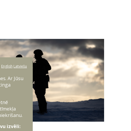
:
English
Latviešu
es. Ar Jūsu
tinga
etnē
 tīmekļa
piekrišanu.
S foto arhīvs
u izvēli: