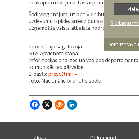
helikopteru lidojumi, tostarp zemie pārlidojumi
Pielā
Šādi vingrinājumi uzlabo vienību savstarpējo s
uzdevumu izpildē, sniedz būtisku ieguldījumu vis
Sīkdatņu iz
uzņemošās valsts atbalsta nodrošināšanu sabi
Detalizētāka
Informāciju sagatavoja:
NBS Apvienotā štāba
Informācijas analīzes un vadības departamenta
Komunikācijas pārvalde
E-pasts:
prese@mil.lv
Foto: Nacionālie bruņotie spēki
Facebook
X
Draugiem
LinkedIn
Ziņas
Dokumenti