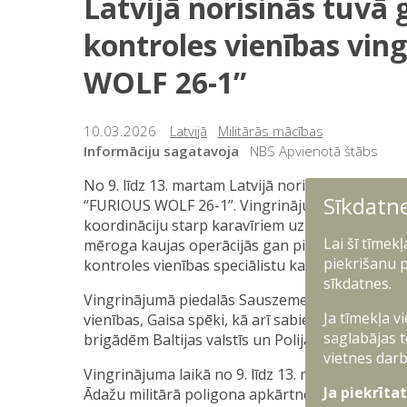
Latvijā norisinās tuvā 
kontroles vienības vi
WOLF 26-1”
10.03.2026
Latvijā
Militārās mācības
Informāciju sagatavoja
NBS Apvienotā štābs
No 9. līdz 13. martam Latvijā norisinās tuvā gai
Sīkdatn
“FURIOUS WOLF 26-1”. Vingrinājuma mērķis ir sti
koordināciju starp karavīriem uz zemes un militār
Lai šī tīmek
mēroga kaujas operācijās gan pilsētvidē, gan ār
piekrišanu p
kontroles vienības speciālistu kaujas spējas.
sīkdatnes.
Vingrinājumā piedalās Sauszemes spēku mehan
Ja tīmekļa v
vienības, Gaisa spēki, kā arī sabiedroto valst
saglabājas t
brigādēm Baltijas valstīs un Polijā.
vietnes darb
Vingrinājuma laikā no 9. līdz 13. martam Kuldīg
Ja piekrīta
Ādažu militārā poligona apkārtnē paredzēti sab