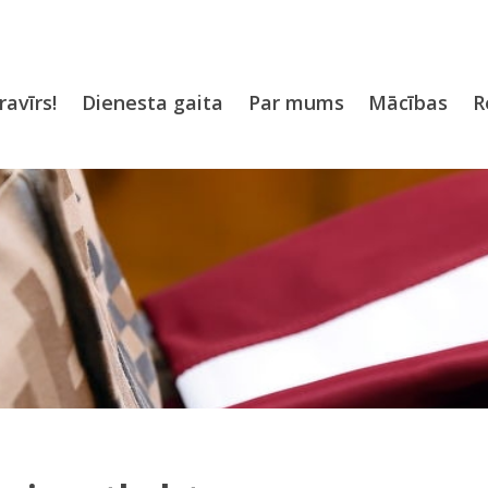
ravīrs!
Dienesta gaita
Par mums
Mācības
R