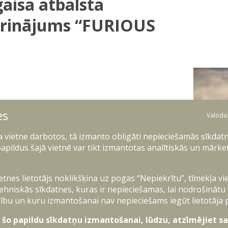
gaisa atbalsta
ngrinājums “FURIOUS
sa atbalsta kontroles vienības vingrinājums
es
prināt tuvā gaisa atbalsta integrāciju jeb
Valoda
o aviāciju, lai atbalstītu vienības liela
ļa vietne darbotos, tā izmanto obligāti nepieciešamās sīkdatn
pus tās, kā arī uzturētu tuvā gaisa atbalsta
apildus šajā vietnē var tikt izmantotas analītiskās un mārke
izētā kājnieku brigāde, Zemessardzes
ietnes lietotājs noklikšķina uz pogas “Nepiekrītu”, tīmekļa vi
u karavīri no ASV un NATO daudznacionālajām
ehniskās sīkdatnes, kuras ir nepieciešamas, lai nodrošinātu
ību un kuru izmantošanai nav nepieciešams iegūt lietotāja 
as novada militārajā poligonā “Mežaine” un
NB
t šo papildu sīkdatņu izmantošanai, lūdzu, atzīmējiet sav
iedroto gaisa spēku iznīcinātāju un