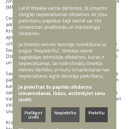
Jūras meklēšanas un glābšanas koordinācijas centra
(MRCC) priekšnieka pienākumus.
Lai šī tīmekļa vietne darbotos, tā izmanto
obligāti nepieciešamās sīkdatnes. Ar Jūsu
Ceremonijas laikā Jūras spēku komandieris flotiles
piekrišanu papildus šajā vietnē var tikt
admirālis Māris Polencs pateicās komandkapteinim
izmantotas analītiskās un mārketinga
Kristam Kristlībam par viņa ieguldīto darbu Krasta
sīkdatnes.
apsardzes dienesta attīstībā, profesionalitāti un
uzticību dienestam. Viņš arī uzsvēra, ka nav mazāko
Ja tīmekļa vietnes lietotājs noklikšķina uz
šaubu, ka jaunais priekšnieks komandleitnants Tālis
pogas “Nepiekrītu”, tīmekļa vietnē
Dzērve veiksmīgi un ar pārliecību pildīs šo nozīmīgo
saglabājas tehniskās sīkdatnes, kuras ir
un atbildīgo amatu.
nepieciešamas, lai nodrošinātu tīmekļa
vietnes darbību un kuru izmantošanai nav
Savā uzrunā komandkapteinis Krists Kristlībs izteica
nepieciešams iegūt lietotāja piekrišanu.
pateicību Krasta apsardzes dienesta komandai - gan
karavīriem, gan civilajiem darbiniekiem, kā arī
Ja piekrītat šo papildu sīkdatņu
sadarbības partneriem, tostarp Valsts robežsardzei,
izmantošanai, lūdzu, atzīmējiet savu
Valsts ugunsdzēsības un glābšanas dienestam, kā arī
izvēli:
VAS “Latvijas Jūras administrācija” un citiem, kuri
snieguši atbalstu un sekmējuši dienesta darbību.
Pielāgot
Nepiekrītu
Piekrītu
izvēli
Krasta apsardzes dienests ir daļa no Nacionālo
bruņoto spēku Jūras spēkiem un nodrošina jūras