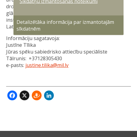
Sīkdatņu izmantošanas noteikumi
drošību, kuģošanas uzraudzību, meklēšanas un
glābšanas operācijas, kā arī sadarbojas ar citām
institūcijām, lai stiprinātu valsts aizsardzības spējas
Detalizētāka informācija par izmantotajām
Latvijas ūdeņos.
sīkdatnēm
Informāciju sagatavoja:
Justīne Tīlika
Jūras spēku sabiedrisko attiecību speciāliste
Tālrunis: +37128305430
e-pasts:
justine.tilika@mil.lv
Facebook
X
Draugiem
LinkedIn