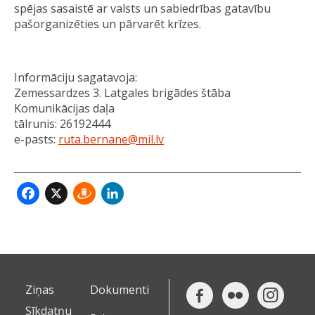
spējas sasaistē ar valsts un sabiedrības gatavību
pašorganizēties un pārvarēt krīzes.
Informāciju sagatavoja:
Zemessardzes 3. Latgales brigādes štāba
Komunikācijas daļa
tālrunis: 26192444
e-pasts:
ruta.bernane@mil.lv
Facebook
X
Draugiem
LinkedIn
Ziņas
Dokumenti
Sīkdatņu