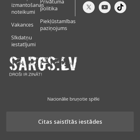
Privātuma
izmantošanas
politika
noteikumi
Piekļūstamības
Vakances
paziņojums
Sīkdatņu
iestatījumi
Nacionālie bruņotie spēki
Citas saistītās iestādes