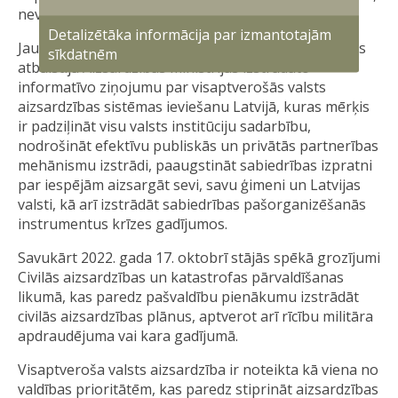
nevalstiskajām organizācijām un iedzīvotājiem.
Detalizētāka informācija par izmantotajām
Jau ziņots, ka 2019. gada 8. janvārī Ministru kabinets
sīkdatnēm
atbalstīja Aizsardzības ministrijas izstrādāto
informatīvo ziņojumu par visaptverošās valsts
aizsardzības sistēmas ieviešanu Latvijā, kuras mērķis
ir padziļināt visu valsts institūciju sadarbību,
nodrošināt efektīvu publiskās un privātās partnerības
mehānismu izstrādi, paaugstināt sabiedrības izpratni
par iespējām aizsargāt sevi, savu ģimeni un Latvijas
valsti, kā arī izstrādāt sabiedrības pašorganizēšanās
instrumentus krīzes gadījumos.
Savukārt 2022. gada 17. oktobrī stājās spēkā grozījumi
Civilās aizsardzības un katastrofas pārvaldīšanas
likumā, kas paredz pašvaldību pienākumu izstrādāt
civilās aizsardzības plānus, aptverot arī rīcību militāra
apdraudējuma vai kara gadījumā.
Visaptveroša valsts aizsardzība ir noteikta kā viena no
valdības prioritātēm, kas paredz stiprināt aizsardzības