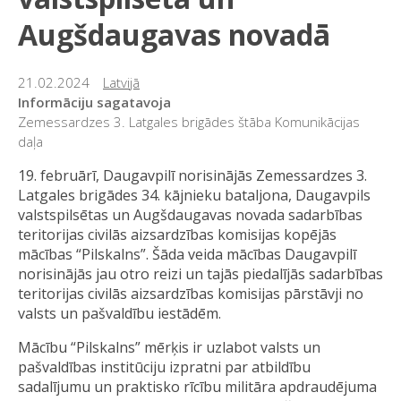
Augšdaugavas novadā
21.02.2024
Latvijā
Informāciju sagatavoja
Zemessardzes 3. Latgales brigādes štāba Komunikācijas
daļa
19. februārī, Daugavpilī norisinājās Zemessardzes 3.
Latgales brigādes 34. kājnieku bataljona, Daugavpils
valstspilsētas un Augšdaugavas novada sadarbības
teritorijas civilās aizsardzības komisijas kopējās
mācības “Pilskalns”. Šāda veida mācības Daugavpilī
norisinājās jau otro reizi un tajās piedalījās sadarbības
teritorijas civilās aizsardzības komisijas pārstāvji no
valsts un pašvaldību iestādēm.
Mācību “Pilskalns” mērķis ir uzlabot valsts un
pašvaldības institūciju izpratni par atbildību
sadalījumu un praktisko rīcību militāra apdraudējuma