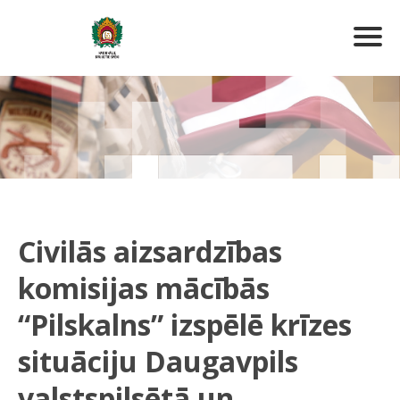
Civilās aizsardzības
komisijas mācībās
“Pilskalns” izspēlē krīzes
situāciju Daugavpils
valstspilsētā un