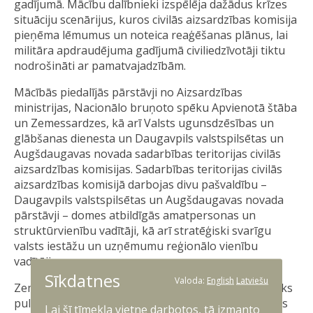
gadījumā. Mācību dalībnieki izspēlēja dažādus krīzes
situāciju scenārijus, kuros civilās aizsardzības komisija
pieņēma lēmumus un noteica reaģēšanas plānus, lai
militāra apdraudējuma gadījumā civiliedzīvotāji tiktu
nodrošināti ar pamatvajadzībām.
Mācībās piedalījās pārstāvji no Aizsardzības
ministrijas, Nacionālo bruņoto spēku Apvienotā štāba
un Zemessardzes, kā arī Valsts ugunsdzēsības un
glābšanas dienesta un Daugavpils valstspilsētas un
Augšdaugavas novada sadarbības teritorijas civilās
aizsardzības komisijas. Sadarbības teritorijas civilās
aizsardzības komisijā darbojas divu pašvaldību –
Daugavpils valstspilsētas un Augšdaugavas novada
pārstāvji – domes atbildīgās amatpersonas un
struktūrvienību vadītāji, kā arī stratēģiski svarīgu
valsts iestāžu un uzņēmumu reģionālo vienību
vadītāji.
Sīkdatnes
Valoda:
English
Latviešu
Zemessardzes 3. Latgales brigādes štāba priekšnieks
pulkvežleitnants Oskars Purmalis atzina, ka mācības
Lai šī tīmekļa vietne darbotos, tā izmanto