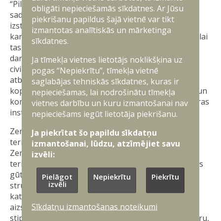
“Pilskalns” ir sniegušas vērtīgas atziņas par
obligāti nepieciešamās sīkdatnes. Ar Jūsu
sadarbības teritorijas civilās aizsardzības komisijas
piekrišanu papildus šajā vietnē var tikt
izstrādātā plāna – rīcībai militāra apdraudējuma vai
izmantotas analītiskās un mārketinga
kara gadījumā, nepieciešamajiem papildinājumiem, lai
sīkdatnes.
tas krīzes gadījumā būtu stūrakmens operatīvai
darbībai, pildot divas svarīgākās pamatfunkcijas –
Ja tīmekļa vietnes lietotājs noklikšķina uz
civiliedzīvotāju pamatvajadzību nodrošināšanu un
pogas “Nepiekrītu”, tīmekļa vietnē
atbalsta sniegšanu bruņotajiem spēkiem. Šādas
saglabājas tehniskās sīkdatnes, kuras ir
kopējas mācības veicina starpinstitūciju sadarbību un
nepieciešamas, lai nodrošinātu tīmekļa
komunikāciju, kā arī sniedz iespēju iedziļināties katras
vietnes darbību un kuru izmantošanai nav
institūcijas atbildībā un rīcībā krīzes situācijās.
nepieciešams iegūt lietotāja piekrišanu.
Zemessardzes 3. Latgales brigādes atbildības
Ja piekrītat šo papildu sīkdatņu
teritorijā kopš 2022. gada regulāri notiek
izmantošanai, lūdzu, atzīmējiet savu
Zemessardzes bataljonu un pašvaldību sadarbības
izvēli:
teritoriju civilās aizsardzības komisiju mācības. Tajās
gūtās atziņas liecina, ka kopējas militāro un civilo
Pielāgot
Nepiekrītu
Piekrītu
izvēli
struktūru mācības ievērojami uzlabo izpratni par
katras organizācijas lomu visaptverošajā valsts
Sīkdatņu izmantošanas noteikumi
aizsardzībā, kurā viens no mērķiem ir sadarbības
stiprināšana starp valsts institūcijām, privāto sektoru,