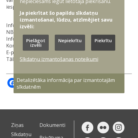
nepieciešams iegūt lietotāja piekrišanu.
iespējama.
Ja piekrītat šo papildu sīkdatņu
izmantošanai, lūdzu, atzīmējiet savu
Informāciju sagatavoja:
izvēli:
NBS Apvienotā štāba
Informācijas analīzes un vadības departamenta
Pielāgot
Nepiekrītu
Piekrītu
izvēli
Komunikācijas pārvalde
E-pasts:
prese@mil.lv
Sīkdatņu izmantošanas noteikumi
Tālrunis: 25710446
Facebook
X
Draugiem
LinkedIn
Detalizētāka informācija par izmantotajām
sīkdatnēm
Ziņas
Dokumenti
Sīkdatņu
Privātuma