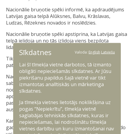
Nacionālie bruņotie spēki informē, ka apdraudējums
Latvijas gaisa telpā Alūksnes, Balvu, Krāslavas,
Ludzas, Rēzeknes novados ir noslēdzies.
Nacionālie bruņotie spēki apstiprina, ka Latvijas gaisa
telpā ielidoja un no tās izlidoja viens bezpilota
lidaparāts.
Sīkdatnes
Valoda:
English
Latviešu
Tika aktivizēti NATO Baltijas gaisa telpas
Lai šī tīmekļa vietne darbotos, tā izmanto
patrulēšanas misijas iznīcinātāji.
obligāti nepieciešamās sīkdatnes. Ar Jūsu
Nacionālie bruņotie spēki kopā ar NATO
piekrišanu papildus šajā vietnē var tikt
sabiedrotajiem pastāvīgi monitorē gaisa telpu, lai
izmantotas analītiskās un mārketinga
nodrošinātu spēju nekavējoši reaģēt uz potenciālu
sīkdatnes.
apdraudējumu. Nacionālie bruņotie spēki ir
Ja tīmekļa vietnes lietotājs noklikšķina uz
pastiprinājuši pretgaisa aizsardzības spējas uz
pogas “Nepiekrītu”, tīmekļa vietnē
austrumu robežas, nosūtot papildu vienības.
saglabājas tehniskās sīkdatnes, kuras ir
Kamēr norisinās krievijas agresija Ukrainā, tādu
nepieciešamas, lai nodrošinātu tīmekļa
gadījumu atkārtošanās, kad Latvijas gaisa telpā ielido
vietnes darbību un kuru izmantošanai nav
vai tai pietuvojas ārvalstu bezpilota lidaparāts ir