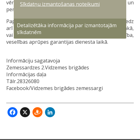
vērtīgu pieredzi turpmākajai profesionālajai un
Sīkdatņu izmantošanas noteikumi
personīgajai izaugsmei.
Papildu valsts aizsardzības dienests karavīriem sniedz
Detalizētāka informācija par izmantotajām
arī tādus ieguvumus kā valsts apmaksāta augstākā,
sīkdatnēm
vai otrā līmeņa profesionālā augstākā izglītība,
veselības aprūpes garantijas dienesta laikā.
Informāciju sagatavoja
Zemessardzes 2.Vidzemes brigādes
Informācijas daļa
Tālr.28326080
Facebook/Vidzemes brigādes zemessargi
Facebook
X
Draugiem
LinkedIn