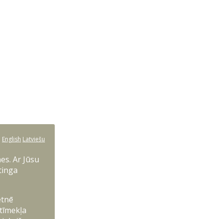
:
English
Latviešu
es. Ar Jūsu
tinga
etnē
 tīmekļa