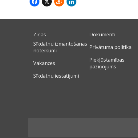
Facebook
X
Draugiem
LinkedIn
Ziņas
Dokumenti
Sīkdatņu izmantošanas
Privātuma politika
noteikumi
Piekļūstamības
Vakances
paziņojums
Sīkdatņu iestatījumi