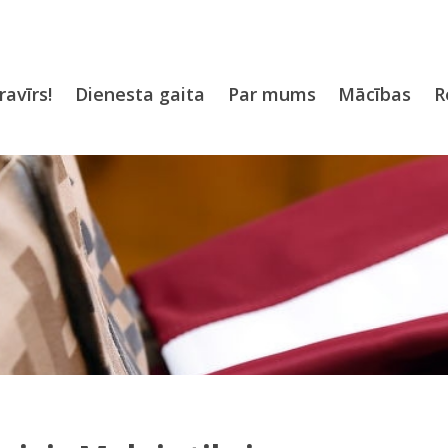
ravīrs!
Dienesta gaita
Par mums
Mācības
R