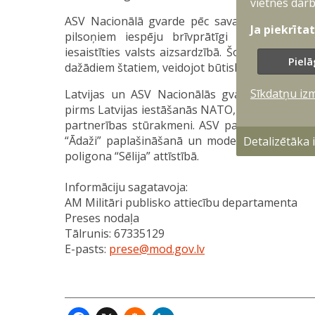
vietnes darb
ASV Nacionālā gvarde pēc savas būtības ir lī
Ja piekrīta
pilsoņiem iespēju brīvprātīgi apgūt milit
iesaistīties valsts aizsardzībā. Šobrīd tās ri
Pielā
dažādiem štatiem, veidojot būtisku daļu no val
Sīkdatņu iz
Latvijas un ASV Nacionālās gvardes sadarbī
pirms Latvijas iestāšanās NATO, un kopš tā laik
partnerības stūrakmeni. ASV partneri savulaik
“Ādaži” paplašināšanā un modernizācijā, savukā
Detalizētāka
poligona “Sēlija” attīstībā.
Informāciju sagatavoja:
AM Militāri publisko attiecību departamenta
Preses nodaļa
Tālrunis: 67335129
E-pasts:
prese@mod.gov.lv