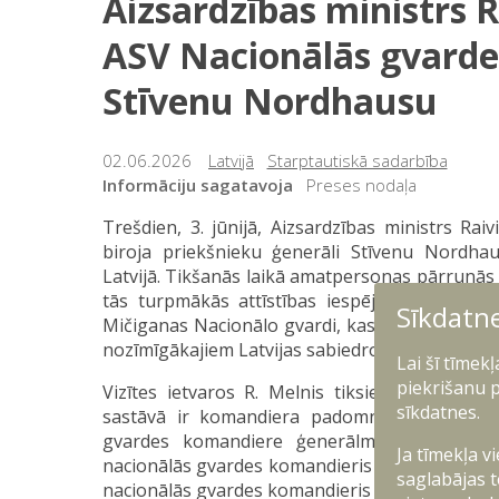
Aizsardzības ministrs R
ASV Nacionālās gvarde
Stīvenu Nordhausu
02.06.2026
Latvijā
Starptautiskā sadarbība
Informāciju sagatavoja
Preses nodaļa
Trešdien, 3. jūnijā, Aizsardzības ministrs Rai
biroja priekšnieku ģenerāli Stīvenu Nordha
Latvijā. Tikšanās laikā amatpersonas pārrunās l
tās turpmākās attīstības iespējas. Īpaša uzma
Sīkdatn
Mičiganas Nacionālo gvardi, kas jau vairāk nek
nozīmīgākajiem Latvijas sabiedrotajiem.
Lai šī tīmek
piekrišanu p
Vizītes ietvaros R. Melnis tiksies arī ar pla
sīkdatnes.
sastāvā ir komandiera padomnieks Džons R
gvardes komandiere ģenerālmajore Dženīn
Ja tīmekļa v
nacionālās gvardes komandieris ģenerālmajors
saglabājas t
nacionālās gvardes komandieris ģenerālmajors 