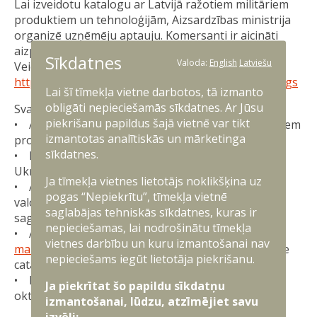
Lai izveidotu katalogu ar Latvijā ražotiem militāriem
produktiem un tehnoloģijām, Aizsardzības ministrija
organizē uzņēmēju aptauju. Komersanti ir aicināti
aizpildīt aptaujas veidlapu latviešu vai angļu valodā.
Sīkdatnes
Valoda:
English
Latviešu
Veidlapa pieejama šeit:
https://www.mod.gov.lv/lv/ukrainas-atbalsta-katalogs
Lai šī tīmekļa vietne darbotos, tā izmanto
obligāti nepieciešamās sīkdatnes. Ar Jūsu
Svarīgi nosacījumi:
piekrišanu papildus šajā vietnē var tikt
• Aptauja ir vērsta tieši uz Latvijā ražotiem militāriem
izmantotas analītiskās un mārketinga
produktiem un tehnoloģijām;
sīkdatnes.
• Piedāvātajiem produktiem jābūt piegādājamiem
Ukrainai, sākot no 2026. gada;
Ja tīmekļa vietnes lietotājs noklikšķina uz
• Aptaujas veidlapu lūdzam aizpildīt primāri angļu
pogas “Nepiekrītu”, tīmekļa vietnē
valodā, lai nodrošinātu efektīvu kataloga
saglabājas tehniskās sīkdatnes, kuras ir
sagatavošanu un iesniegšanu;
nepieciešamas, lai nodrošinātu tīmekļa
• Aizpildītā veidlapa jānosūta uz e-pasta adresi
vietnes darbību un kuru izmantošanai nav
maris.ozolins@mod.gov.lv
, norādot tematu “Ukraine
nepieciešams iegūt lietotāja piekrišanu.
catalogue”;
• Iesniegšanas termiņš – līdz 2025. gada 21.
Ja piekrītat šo papildu sīkdatņu
oktobrim.
izmantošanai, lūdzu, atzīmējiet savu
izvēli: