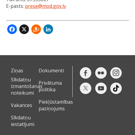
E-pasts:
prese@mod.gov.lv
Facebook
X
Draugiem
LinkedIn
Ziņas
Dokumenti
Sīkdatņu
Privātuma
izmantošanas
politika
noteikumi
Piekļūstamības
Vakances
paziņojums
Sīkdatņu
iestatījumi