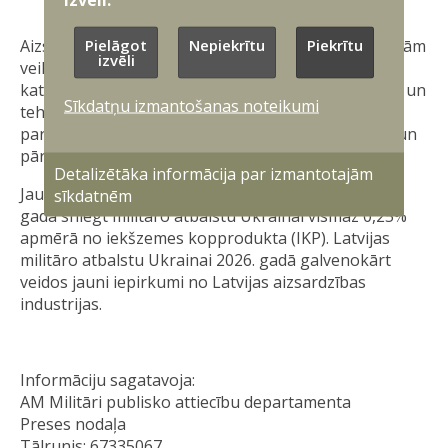
Pielāgot
Nepiekrītu
Piekrītu
Aizsardzības ministrija līdz 2025. gada oktobra beigām
izvēli
veiks aptaujas datu apkopošanu un izstrādās
katalogu ar Latvijā ražotiem militāriem produktiem un
Sīkdatņu izmantošanas noteikumi
tehnoloģijām. Kataloga iesniegšana Ukrainai
paredzēta 2025. gada novembrī. Katalogu uzturēs un
pārvaldīs Aizsardzības ministrija.
Detalizētāka informācija par izmantotajām
Jau ziņots, ka Latvija ir apņēmusies 2025. un 2026.
sīkdatnēm
gadā sniegt militāro atbalstu Ukrainai vismaz 0,25%
apmērā no iekšzemes kopprodukta (IKP). Latvijas
militāro atbalstu Ukrainai 2026. gadā galvenokārt
veidos jauni iepirkumi no Latvijas aizsardzības
industrijas.
Informāciju sagatavoja:
AM Militāri publisko attiecību departamenta
Preses nodaļa
Tālrunis: 67335067