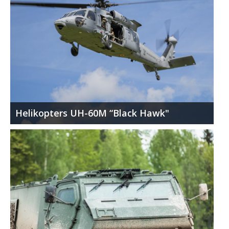
Helikopters UH-60M “Black Hawk"