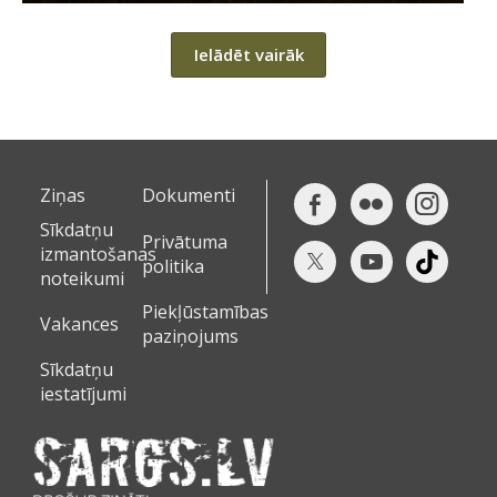
Ielādēt vairāk
Ziņas
Dokumenti
Sīkdatņu
Privātuma
izmantošanas
politika
noteikumi
Piekļūstamības
Vakances
paziņojums
Sīkdatņu
iestatījumi