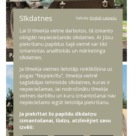
Sīkdatnes
Valoda:
English
Latviešu
Lai šī tīmekļa vietne darbotos, tā izmanto
obligāti nepieciešamās sīkdatnes. Ar Jūsu
piekrišanu papildus šajā vietnē var tikt
izmantotas analītiskās un mārketinga
PATRIA 6x6
sīkdatnes.
Ja tīmekļa vietnes lietotājs noklikšķina uz
pogas “Nepiekrītu”, tīmekļa vietnē
saglabājas tehniskās sīkdatnes, kuras ir
nepieciešamas, lai nodrošinātu tīmekļa
vietnes darbību un kuru izmantošanai nav
nepieciešams iegūt lietotāja piekrišanu.
Ja piekrītat šo papildu sīkdatņu
izmantošanai, lūdzu, atzīmējiet savu
izvēli: