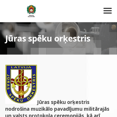
Jūras spēku orķestris
Jūras spēku orķestris
nodrošina muzikālo pavadījumu militārajās
un valsts protokola ceremonijās, kā arī