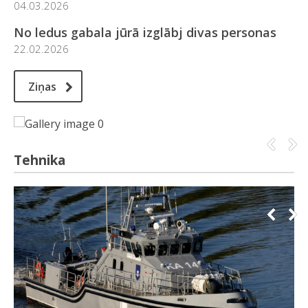
04.03.2026
No ledus gabala jūrā izglābj divas personas
22.02.2026
Ziņas
Tehnika