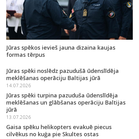
Jūras spēkos ievieš jauna dizaina kaujas
formas tērpus
Jūras spēki noslēdz pazudušā ūdenslīdēja
meklēšanas operāciju Baltijas jūrā
14.07.2026
Jūras spēki turpina pazuduša ūdenslīdēja
meklēšanas un glābšanas operāciju Baltijas
jūrā
13.07.2026
Gaisa spēku helikopters evakuē piecus
cilvēkus no kuģa pie Skultes ostas