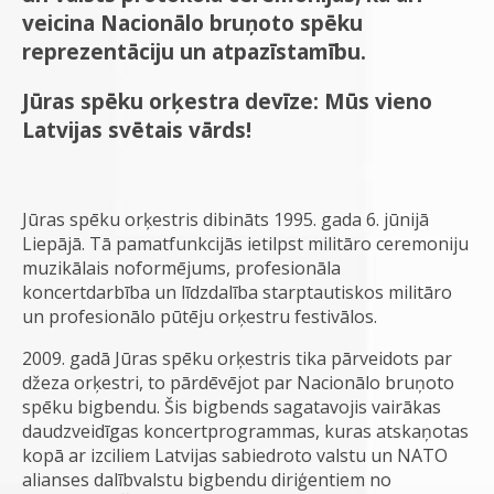
veicina Nacionālo bruņoto spēku
reprezentāciju un atpazīstamību.
Jūras spēku orķestra devīze: Mūs vieno
Latvijas svētais vārds!
Jūras spēku orķestris dibināts 1995. gada 6. jūnijā
Liepājā. Tā pamatfunkcijās ietilpst militāro ceremoniju
muzikālais noformējums, profesionāla
koncertdarbība un līdzdalība starptautiskos militāro
un profesionālo pūtēju orķestru festivālos.
2009. gadā Jūras spēku orķestris tika pārveidots par
džeza orķestri, to pārdēvējot par Nacionālo bruņoto
spēku bigbendu. Šis bigbends sagatavojis vairākas
daudzveidīgas koncertprogrammas, kuras atskaņotas
kopā ar izciliem Latvijas sabiedroto valstu un NATO
alianses dalībvalstu bigbendu diriģentiem no