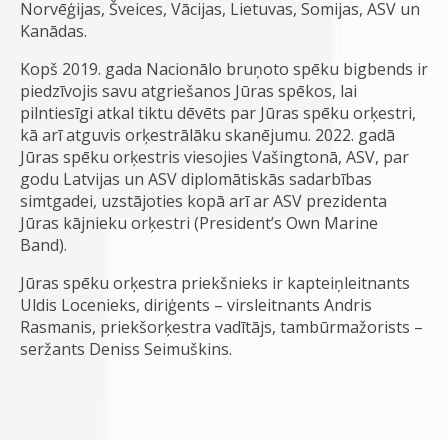
Norvēģijas, Šveices, Vācijas, Lietuvas, Somijas, ASV un
Kanādas.
Kopš 2019. gada Nacionālo bruņoto spēku bigbends ir
piedzīvojis savu atgriešanos Jūras spēkos, lai
pilntiesīgi atkal tiktu dēvēts par Jūras spēku orķestri,
kā arī atguvis orķestrālāku skanējumu. 2022. gadā
Jūras spēku orķestris viesojies Vašingtonā, ASV, par
godu Latvijas un ASV diplomātiskās sadarbības
simtgadei, uzstājoties kopā arī ar ASV prezidenta
Jūras kājnieku orķestri (President’s Own Marine
Band).
Jūras spēku orķestra priekšnieks ir kapteiņleitnants
Uldis Locenieks, diriģents – virsleitnants Andris
Rasmanis, priekšorķestra vadītājs, tambūrmažorists –
seržants Deniss Seimuškins.