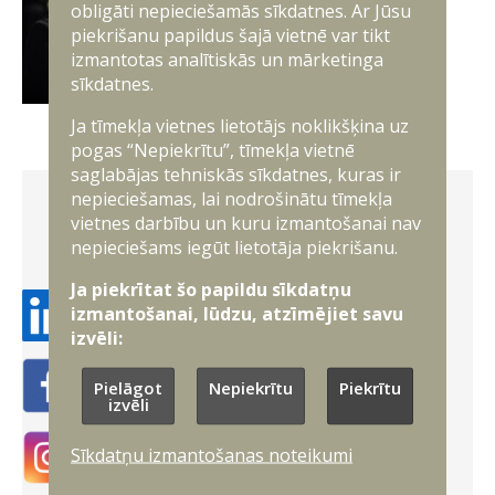
obligāti nepieciešamās sīkdatnes. Ar Jūsu
Kapteiņleitnants Uldis
piekrišanu papildus šajā vietnē var tikt
Locenieks
izmantotas analītiskās un mārketinga
sīkdatnes.
Jūras spēku orķestra priekšnieks
Ja tīmekļa vietnes lietotājs noklikšķina uz
pogas “Nepiekrītu”, tīmekļa vietnē
saglabājas tehniskās sīkdatnes, kuras ir
nepieciešamas, lai nodrošinātu tīmekļa
vietnes darbību un kuru izmantošanai nav
Seko mums sociālajos tīklos
nepieciešams iegūt lietotāja piekrišanu.
Ja piekrītat šo papildu sīkdatņu
izmantošanai, lūdzu, atzīmējiet savu
Linkedin
izvēli:
Pielāgot
Nepiekrītu
Piekrītu
Facebook
izvēli
Sīkdatņu izmantošanas noteikumi
Instagram