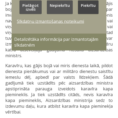
Ja karavīrs aktīvā dienesta laikā neuzmanības dēļ gājis
Pielāgot
Nepiekrītu
Piekrītu
bojā vai guvis veselības bojājumu un kļuvis par
izvēli
invalīdu, bet bojāejas vai veselības bojājuma cēlonis
nav saistīts ar tiešo dienesta pienākumu pildīšanu vai
Sīkdatņu izmantošanas noteikumi
viņa ļaunprātīgu vai nepiedienīgu rīcību, viņam vai
viņa laulātajiem un lejupējiem, bet, ja lejupējo nav, tad
tuvākās pakāpes augšupējiem radiniekiem var
Detalizētāka informācija par izmantotajām
izmaksāt daļu no 100 000 eur pabalsta, kura apmēru
sīkdatnēm
katrā atsevišķajā gadījumā nosaka aizsardzības
ministrs.
Karavīru, kas gājis bojā vai miris dienesta laikā, pildot
dienesta pienākumus vai ar militāro dienestu saistītu
iemeslu dēļ, apbedī par valsts līdzekļiem. Šādā
gadījumā tiek uzstādīts pēc aizsardzības ministra
apstiprināta parauga izveidots karavīra kapa
piemineklis. Ja tiek uzstādīts citāds, nevis karavīra
kapa piemineklis, Aizsardzības ministrija sedz to
izdevumu daļu, kura atbilst karavīra kapa pieminekļa
vērtībai.