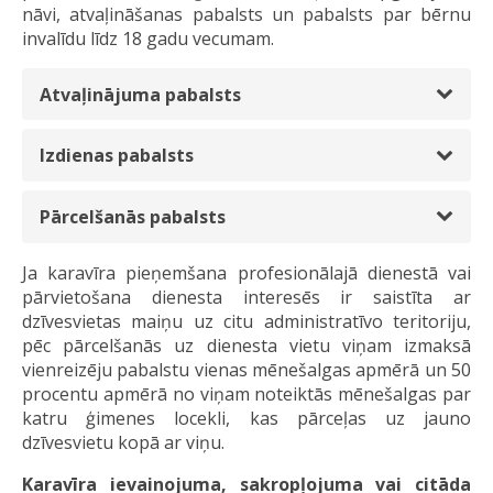
nāvi, atvaļināšanas pabalsts un pabalsts par bērnu
invalīdu līdz 18 gadu vecumam.
Atvaļinājuma pabalsts
Izdienas pabalsts
Pārcelšanās pabalsts
Ja karavīra pieņemšana profesionālajā dienestā vai
pārvietošana dienesta interesēs ir saistīta ar
dzīvesvietas maiņu uz citu administratīvo teritoriju,
pēc pārcelšanās uz dienesta vietu viņam izmaksā
vienreizēju pabalstu vienas mēnešalgas apmērā un 50
procentu apmērā no viņam noteiktās mēnešalgas par
katru ģimenes locekli, kas pārceļas uz jauno
dzīvesvietu kopā ar viņu.
Karavīra ievainojuma, sakropļojuma vai citāda