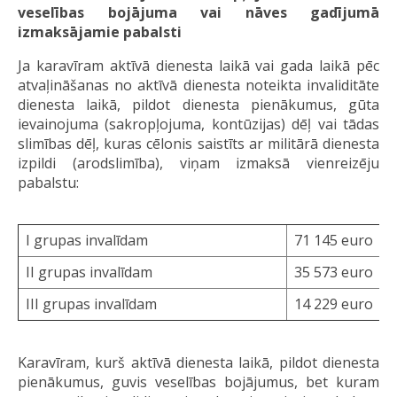
veselības bojājuma vai nāves gadījumā
izmaksājamie pabalsti
Ja karavīram aktīvā dienesta laikā vai gada laikā pēc
atvaļināšanas no aktīvā dienesta noteikta invaliditāte
dienesta laikā, pildot dienesta pienākumus, gūta
ievainojuma (sakropļojuma, kontūzijas) dēļ vai tādas
slimības dēļ, kuras cēlonis saistīts ar militārā dienesta
izpildi (arodslimība), viņam izmaksā vienreizēju
pabalstu:
I grupas invalīdam
71 145 euro
II grupas invalīdam
35 573 euro
III grupas invalīdam
14 229 euro
Karavīram, kurš aktīvā dienesta laikā, pildot dienesta
pienākumus, guvis veselības bojājumus, bet kuram