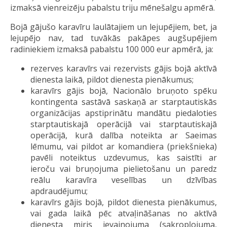
izmaksā vienreizēju pabalstu triju mēnešalgu apmērā.
Bojā gājušo karavīru laulātajiem un lejupējiem, bet, ja
lejupējo nav, tad tuvākās pakāpes augšupējiem
radiniekiem izmaksā pabalstu 100 000 eur apmērā, ja:
rezerves karavīrs vai rezervists gājis bojā aktīvā
dienesta laikā, pildot dienesta pienākumus;
karavīrs gājis bojā, Nacionālo bruņoto spēku
kontingenta sastāvā saskaņā ar starptautiskās
organizācijas apstiprinātu mandātu piedaloties
starptautiskajā operācijā vai starptautiskajā
operācijā, kurā dalība noteikta ar Saeimas
lēmumu, vai pildot ar komandiera (priekšnieka)
pavēli noteiktus uzdevumus, kas saistīti ar
ieroču vai bruņojuma pielietošanu un paredz
reālu karavīra veselības un dzīvības
apdraudējumu;
karavīrs gājis bojā, pildot dienesta pienākumus,
vai gada laikā pēc atvaļināšanas no aktīvā
dienesta miris ievainojuma (sakropļojuma,