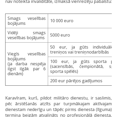
nav noteikta invaliditāte, izmaksā vienreizēju pabalstu:
Smags veselības
10 000 euro
bojājums
Vidēji smags
5000 euro
veselības bojājums
50 eur, ja gūts individuālos
treniņos vai treniņnodarbībās
Viegls veselības
bojājums
100 eur, ja gūts sporta pa
(ja darba nespēja
(sacensībās, čempionātā, spar
ilgst ilgāk par 6
sporta spēlēs)
dienām)
200 eur pārējos gadījumos
Karavīram, kurš, pildot militāro dienestu, ir saslimis,
pēc ārstēšanās atzīts par turpmākajam aktīvajam
dienestam nederīgu un tāpēc pirms dienesta (līguma)
termiņa beigām atvaļināts no profesionālā dienesta,