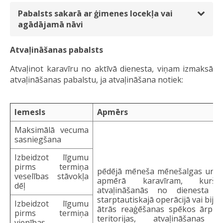
Pabalsts sakarā ar ģimenes locekļa vai
agādājamā nāvi
Atvaļināšanas pabalsts
Atvaļinot karavīru no aktīvā dienesta, viņam izmaksā
atvaļināšanas pabalstu, ja atvaļināšana notiek:
Iemesls
Apmērs
Maksimālā vecuma
sasniegšana
Izbeidzot līgumu
pirms termiņa
pēdējā mēneša mēnešalgas un 
veselības stāvokļa
apmērā karavīram, kurš
dēļ
atvaļināšanās no dienesta pie
starptautiskajā operācijā vai bijis 
Izbeidzot līgumu
ātrās reaģēšanas spēkos ārpus 
pirms termiņa
teritorijas, atvaļināšanas p
vienības