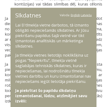
kontūzijas) vai tādas slimības dēļ, kuras cēlonis
saistīts ar militārā dienesta izpildi.
Sīkdatnes
Valoda:
English
Latviešu
Ja karavīrs gājis bojā aktīvā dienesta laikā, pildot
dienesta pienākumus, vai gada laikā pēc atvaļināšanas
Lai šī tīmekļa vietne darbotos, tā izmanto
no aktīvā dienesta miris ievainojuma (sakropļojuma,
obligāti nepieciešamās sīkdatnes. Ar Jūsu
kontūzijas) vai tādas slimības dēļ, kuras cēlonis saistīts
piekrišanu papildus šajā vietnē var tikt
ar militārā dienesta izpildi, Aizsardzības ministrija sedz
izmantotas analītiskās un mārketinga
viņa ģimenes locekļiem (laulātajam, bērniem,
sīkdatnes.
vecākiem) nepieciešamo medicīniskās rehabilitācijas
Ja tīmekļa vietnes lietotājs noklikšķina uz
pakalpojumu kursa izdevumus.
pogas “Nepiekrītu”, tīmekļa vietnē
Ja aktīvā dienesta karavīrs, pildot dienesta
saglabājas tehniskās sīkdatnes, kuras ir
pienākumus, guvis ievainojumu (sakropļojumu,
nepieciešamas, lai nodrošinātu tīmekļa
kontūziju) vai tādu slimību, kuras cēlonis saistīts ar
vietnes darbību un kuru izmantošanai nav
militārā dienesta izpildi, un tiek ārstēts ārpus Latvijas
nepieciešams iegūt lietotāja piekrišanu.
robežām, Aizsardzības ministrija sedz viņa ģimenes
Ja piekrītat šo papildu sīkdatņu
locekļu (laulātā, bērnu, vecāku, bet ne vairāk kā divu
izmantošanai, lūdzu, atzīmējiet savu
personu) ceļa (uz ārstēšanas vietu un no tās)
izvēli:
izdevumus un viesnīcas (naktsmītnes) izdevumus.