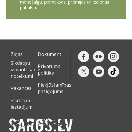
mēnešalgu, piemaksas, prēmijas un izdienas
pabalstu
Ziņas
Dokumenti
Sīkdatņu
Privātuma
izmantošanas
politika
noteikumi
Piekļūstamības
Vakances
paziņojums
Sīkdatņu
iestatījumi