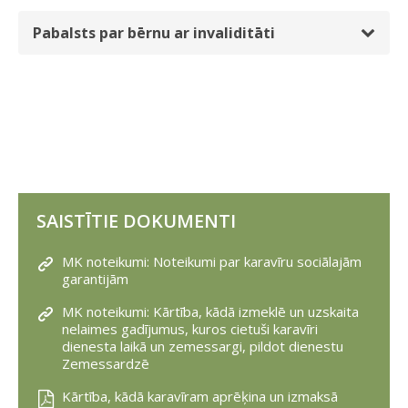
Pabalsts par bērnu ar invaliditāti
SAISTĪTIE DOKUMENTI
MK noteikumi: Noteikumi par karavīru sociālajām
garantijām
MK noteikumi: Kārtība, kādā izmeklē un uzskaita
nelaimes gadījumus, kuros cietuši karavīri
dienesta laikā un zemessargi, pildot dienestu
Zemessardzē
Kārtība, kādā karavīram aprēķina un izmaksā