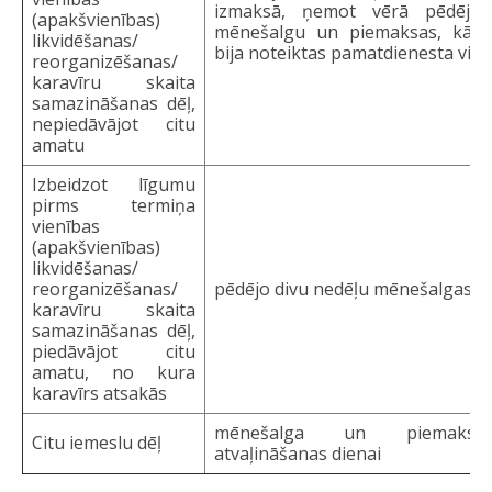
izmaksā, ņemot vērā pēdējā
(apakšvienības)
mēnešalgu un piemaksas, kāda
likvidēšanas/
bija noteiktas pamatdienesta vietā
reorganizēšanas/
karavīru skaita
samazināšanas dēļ,
nepiedāvājot citu
amatu
Izbeidzot līgumu
pirms termiņa
vienības
(apakšvienības)
likvidēšanas/
reorganizēšanas/
pēdējo divu nedēļu mēnešalgas 
karavīru skaita
samazināšanas dēļ,
piedāvājot citu
amatu, no kura
karavīrs atsakās
mēnešalga un piemaksa
Citu iemeslu dēļ
atvaļināšanas dienai