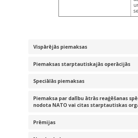
u
s
Vispārējās piemaksas
Piemaksas starptautiskajās operācijās
Speciālās piemaksas
Piemaksa par dalību ātrās reaģēšanas spēk
nodota NATO vai citas starptautiskas or
Prēmijas