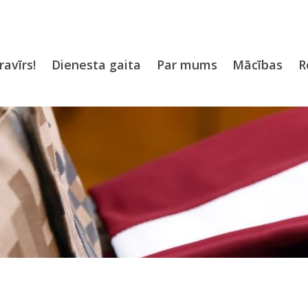
ravīrs!
Dienesta gaita
Par mums
Mācības
R