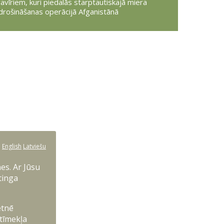
ravīriem, kuri piedalās starptautiskajā miera
drošināšanas operācijā Afganistānā
:
English
Latviešu
es. Ar Jūsu
tinga
etnē
 tīmekļa