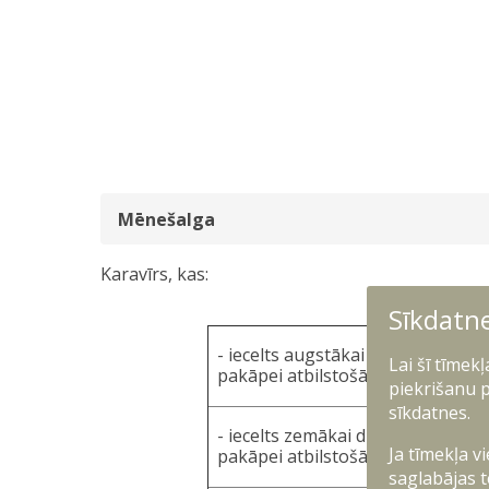
Mēnešalga
Karavīrs, kas:
Sīkdatn
tā
- iecelts augstākai dienesta
Lai šī tīmek
p
pakāpei atbilstošā amatā,
a
piekrišanu p
sīkdatnes.
tā
- iecelts zemākai dienesta
m
Ja tīmekļa v
pakāpei atbilstošā amatā,
d
saglabājas t