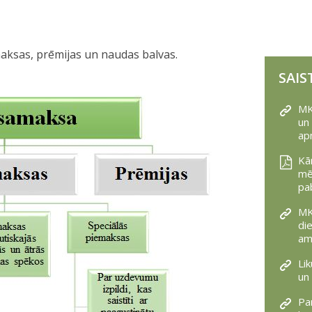
aksas, prēmijas un naudas balvas.
SAIS
MK
un
ap
Kā
mē
pa
MK
die
am
Li
un 
Pa