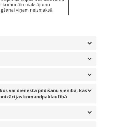
n komunālo maksājumu
egšanai viņam neizmaksā.
os vai dienesta pildīšanu vienībā, kas
ganizācijas komandpakļautībā