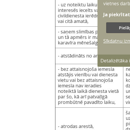
vietnes darb
- uz noteiktu laiku valsts
tā
interesēs iecelts valsts
k
Ja piekrīta
civildienesta ierēdņa amatā
(
vai citā amatā,
p
Pielā
- saņem slimības pabalstu
s
un tā apmērs ir mazāks par
n
Sīkdatņu iz
karavīra mēnešalgu,
lī
s
- atstādināts no amata,
u
Detalizētāka
- bez attaisnojoša iemesla
n
atstājis vienību vai dienesta
ka
vietu vai bez attaisnojoša
k
iemesla nav ieradies
d
noteiktā laikā dienesta vietā
u
par šo, kā arī patvaļīgā
se
prombūtnē pavadīto laiku,
vi
ša
u
p
- atrodas arestā,
d