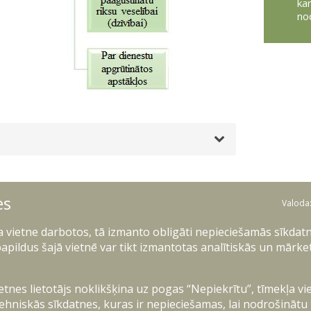
ka
no
es
Valoda
 pildīšanas laikā saņem
ļa vietne darbotos, tā izmanto obligāti nepieciešamās sīkdatn
iemaksu mēnešalgu starpības
pjomā;
apildus šajā vietnē var tikt izmantotas analītiskās un mārke
 pildīšanas laikā saņem
ēnešalgu atbilstoši savai
ietnes lietotājs noklikšķina uz pogas “Nepiekrītu”, tīmekļa vi
ienesta pakāpei;
ehniskās sīkdatnes, kuras ir nepieciešamas, lai nodrošinātu