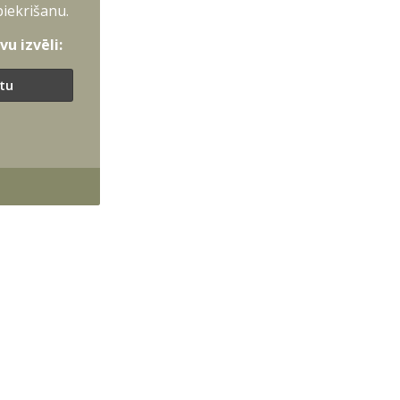
piekrišanu.
u izvēli:
ītu