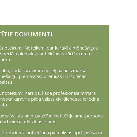
TĪTIE DOKUMENTI
 noteikumi: Noteikumi par karavīra mēnešalgas
 speciālo piemaksu noteikšanas kārtību un to
mēru
rtība, kādā karavīram aprēķina un izmaksā
nešalgu, piemaksas, prēmijas un izdienas
balstu
 noteikumi: Kārtība, kādā profesionālā militārā
nesta karavīrs pilda valsts civildienesta ierēdņa
atu
kums: Valsts un pašvaldību institūciju amatpersonu
darbinieku atlīdzības likums
r koeficienta noteikšanu piemaksas aprēķināšanai