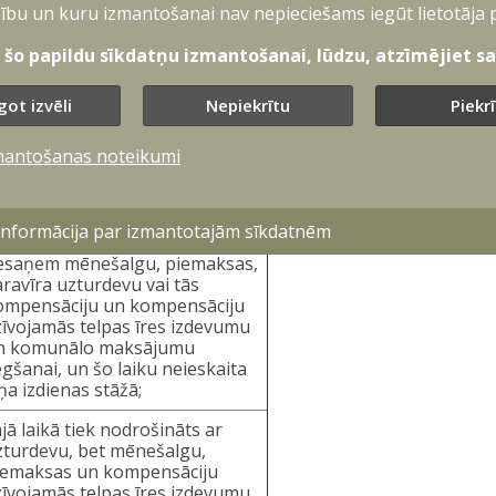
ību un kuru izmantošanai nav nepieciešams iegūt lietotāja 
 pildīšanas laikā saņem
aravīram noteikto mēnešalgu
t šo papildu sīkdatņu izmantošanai, lūdzu, atzīmējiet sav
un karavīram noteiktos
abalstus un kompensācijas);
got izvēli
Nepiekrītu
Piekr
aņem starpības kompensējumu
o atalgojumam piešķirtajiem
mantošanas noteikumi
dzekļiem;
aņem mēnešalgu, karavīra
zturdevu vai tās kompensāciju;
 informācija par izmantotajām sīkdatnēm
esaņem mēnešalgu, piemaksas,
ravīra uzturdevu vai tās
ompensāciju un kompensāciju
zīvojamās telpas īres izdevumu
n komunālo maksājumu
gšanai, un šo laiku neieskaita
ņa izdienas stāžā;
jā laikā tiek nodrošināts ar
zturdevu, bet mēnešalgu,
iemaksas un kompensāciju
zīvojamās telpas īres izdevumu