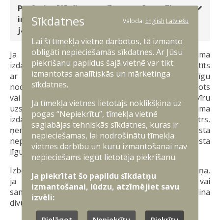
Profesionālā dienesta līgumu pēc vadības
Sīkdatnes
iniciatīvas ar karavīru pirms termiņa izbeidz,
Valoda:
English
Latviešu
ja:
Lai šī tīmekļa vietne darbotos, tā izmanto
obligāti nepieciešamās sīkdatnes. Ar Jūsu
Ja karavīrs ir sodīts par noziedzīga nodarījuma
piekrišanu papildus šajā vietnē var tikt
izdarīšanu aiz neuzmanības ar sodu, kas nav saistīts
izmantotas analītiskās un mārketinga
ar brīvības atņemšanu, ir izdarījis noziedzīgu
sīkdatnes.
nodarījumu aiz neuzmanības, bet no soda atbrīvots
vai uz nereabilitējoša pamata ir izbeigts pret karavīru
Ja tīmekļa vietnes lietotājs noklikšķina uz
uzsāktais kriminālprocess par noziedzīga nodarījuma
pogas “Nepiekrītu”, tīmekļa vietnē
izdarīšanu aiz neuzmanības, aizsardzības ministrs,
saglabājas tehniskās sīkdatnes, kuras ir
ņemot vērā karavīra specialitāti vai dienesta
nepieciešamas, lai nodrošinātu tīmekļa
nepieciešamību, ir tiesīgs profesionālā dienesta
vietnes darbību un kuru izmantošanai nav
līgumu pirms termiņa neizbeigt.
nepieciešams iegūt lietotāja piekrišanu.
Izbeidzot profesionālā dienesta līgumu pirms termiņa,
Ja piekrītat šo papildu sīkdatņu
ja likvidē vai reorganizē vienību (apakšvienību) vai
izmantošanai, lūdzu, atzīmējiet savu
samazina karavīru skaitu, karavīru par to brīdina
izvēli:
divus mēnešus iepriekš.
Pielāgot
Nepiekrītu
Piekrītu