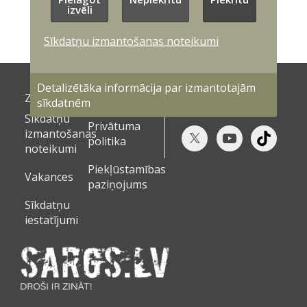
izvēli
Sīkdatņu izmantošanas noteikumi
Detalizētāka informācija par izmantotajām
Ziņas
Dokumenti
sīkdatnēm
Sīkdatņu
Privātuma
izmantošanas
politika
noteikumi
Piekļūstamības
Vakances
paziņojums
Sīkdatņu
iestatījumi