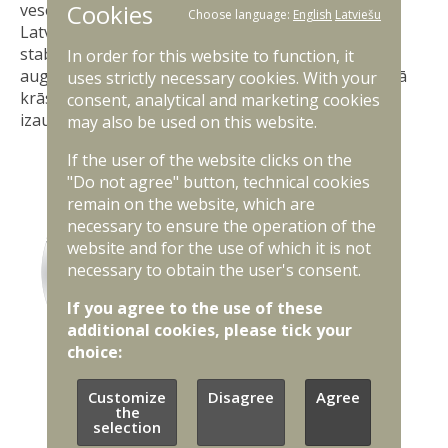
Cookies
veselumu. Tā pamatkrāsa ir tumši zaļa, kas izceļ
Choose language:
English
Latviešu
Latvijas bagāti zaļo dabu, nosakot tās spēku un
stabilitāti. Apļa centrā, ar spici virzienā pa labi uz
In order for this website to function, it
augšu, ir izvietota konusveida figūra tumši dzeltenā
uses strictly necessary cookies. With your
krāsā. Konuss veido trīsstūri, kas ir līderības un
consent, analytical and marketing cookies
izaugsmes simbols.
may also be used on this website.
If the user of the website clicks on the
"Do not agree" button, technical cookies
remain on the website, which are
necessary to ensure the operation of the
website and for the use of which it is not
necessary to obtain the user's consent.
If you agree to the use of these
additional cookies, please tick your
choice:
Customize
Disagree
Agree
the
selection