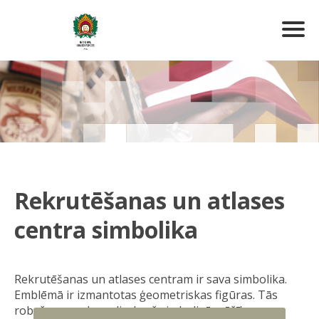
Rekrutēšanas un atlases
centra simbolika
Rekrutēšanas un atlases centram ir sava simbolika.
Emblēmā ir izmantotas ģeometriskas figūras. Tās
robežas nosaka aplis, kurš simbolizē mūžību un