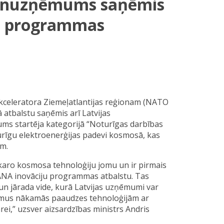
jaunuzņēmums saņēmis
u programmas
akceleratora Ziemeļatlantijas reģionam (NATO
atbalstu saņēmis arī Latvijas
s startēja kategorijā “Noturīgas darbības
rīgu elektroenerģijas padevi kosmosā, kas
ām.
ekaro kosmosa tehnoloģiju jomu un ir pirmais
NA inovāciju programmas atbalstu. Tas
 un jārada vide, kurā Latvijas uzņēmumi var
ājumus nākamās paaudzes tehnoloģijām ar
rei,” uzsver aizsardzības ministrs Andris