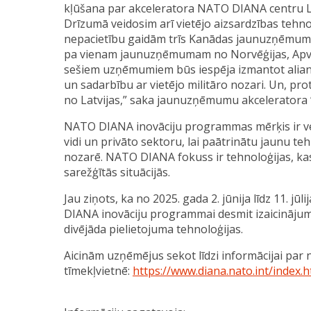
kļūšana par akceleratora NATO DIANA centru Latv
Drīzumā veidosim arī vietējo aizsardzības tehno
nepacietību gaidām trīs Kanādas jaunuzņēmumu 
pa vienam jaunuzņēmumam no Norvēģijas, Apvie
sešiem uzņēmumiem būs iespēja izmantot alian
un sadarbību ar vietējo militāro nozari. Un, pro
no Latvijas,” saka jaunuzņēmumu akceleratora 
NATO DIANA inovāciju programmas mērķis ir v
vidi un privāto sektoru, lai paātrinātu jaunu te
nozarē. NATO DIANA fokuss ir tehnoloģijas, kas 
sarežģītās situācijās.
Jau ziņots, ka no 2025. gada 2. jūnija līdz 11. jū
DIANA inovāciju programmai desmit izaicinājum
divējāda pielietojuma tehnoloģijas.
Aicinām uzņēmējus sekot līdzi informācijai 
tīmekļvietnē:
https://www.diana.nato.int/index.h