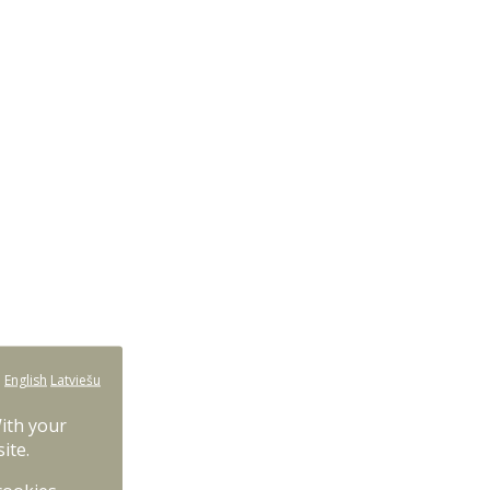
:
English
Latviešu
With your
ite.