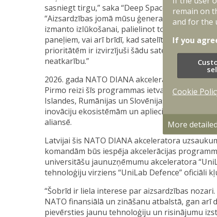
If the user 
sasniegt tirgu,” saka “Deep Space Energy” līdzdi
remain on t
“Aizsardzības jomā mūsu ģenerators var palīdzē
and for the 
izmanto izlūkošanai, palielinot to noturību pr
paneļiem, vai arī brīdī, kad satelīts sauli “nere
If you agre
prioritātēm ir izvirzījuši šādu satelītu skaita pa
neatkarību.”
Cust
se
2026. gada NATO DIANA akceleratora uzsaukumā
Pirmo reizi šīs programmas ietvaros atbalstu s
Cookie Polic
Islandes, Rumānijas un Slovēnijas, kas iezīm
inovāciju ekosistēmām un apliecina NATO apņēm
aliansē.
More detaile
Latvijai šis NATO DIANA akceleratora uzsaukums
komandām būs iespēja akcelerācijas programmā p
universitāšu jaunuzņēmumu akceleratora “UniLa
tehnoloģiju virziens “UniLab Defence” oficiāli 
“Šobrīd ir liela interese par aizsardzības nozar
NATO finansiālā un zināšanu atbalstā, gan ar
pievērsties jaunu tehnoloģiju un risinājumu izstr