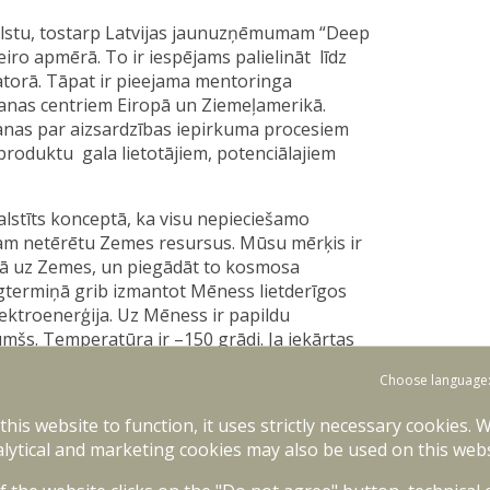
tu, tostarp Latvijas jaunuzņēmumam “Deep
iro apmērā. To ir iespējams palielināt līdz
atorā. Tāpat ir pieejama mentoringa
anas centriem Eiropā un Ziemeļamerikā.
anas par aizsardzības iepirkuma procesiem
produktu gala lietotājiem, potenciālajiem
alstīts konceptā, ka visu nepieciešamo
am netērētu Zemes resursus. Mūsu mērķis ir
i kā uz Zemes, un piegādāt to kosmosa
gtermiņā grib izmantot Mēness lietderīgos
lektroenerģija. Uz Mēness ir papildu
umšs. Temperatūra ir –150 grādi. Ja iekārtas
kti. Mūsu tehnoloģija izmanto materiālus no
Choose language
ot rada siltumu, ko mēs pārvēršam elektrībā
brīd ir tehnoloģijas izstrādes fāzē. Jau esam
 this website to function, it uses strictly necessary cookies. 
es uz priekšu ar konkrētiem tehnoloģiskiem
lytical and marketing cookies may also be used on this webs
lstošos apstākļos. Esam ļoti priecīgi par
ttīstīt tehnoloģiju ātrākā tempā un ātrāk