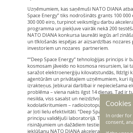
Uzņēmumiem, kas saņēmuši NATO DIANA atbals
Space Energy” tiks nodrošināts grants 100 000 e
300 000 eiro, turpinot veiksmīgu darbu akceler
programma un piekļuve vairāk nekā 200 testēš
NATO DIANA konkursa laureāti iegūs arī zināš
un tīklošanās iespējas ar aizsardzības nozares 
investoriem un nozares partneriem.
““Deep Space Energy” tehnoloģijas princips ir b
kosmosam jāveido no kosmosa resursiem, lai t
saražot elektroenerģiju kilovatstundās, līdzīg
aģentūrām un privātajiem uzņēmumiem, kuri il
izrakteņus. Jebkurai darbībai ir nepieciešama e
problēma – viena nakts ilgst 14 dienas. Tad ir t
nesilda, viss sasalst un neizdzīvo pat vienu na
Cookies
kodolatkritumiem – radioizotopus, kuri sabrūk
ar ļoti lielu efektivitāti. “Deep Space Energy” šo
In order for
principu validējuši laboratorijā. Tagad virzāmi
consent, ana
risinājumiem un dažādiem testiem kosmosam atbi
iekļūšanu NATO DIANA akceleratorā, jo gribam a