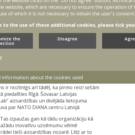
of the website clicks on the "Do not agree" button, technical
binātājs un vadītājs Mihails Ščepanskis.
he website, which are necessary to ensure the operation of 
t augstas vērtības satelītiem, kuru datus
use of which it is not necessary to obtain the user's consent.
et potenciāliem uzbrukumiem satelītu saules
dz”. NATO Eiropas partneri par vienu no
e to the use of these additional cookies, please tick you
lielināšanu, lai veicinātu Eiropas stratēģisko
omize the
Disagree
Agre
lection
 atbalstīti 150 uzņēmumi no 24 valstīm.
aņem uzņēmumi no Latvijas, Slovākijas,
y
ē programmas paplašināšanos uz jaunām
ību veicināt tehnoloģisko drošību visā
d information about the cookies used
 ir nozīmīgs arī tādēļ, ka pirmo reizi sešām
iedalīties Rīgā. Šovasar Latvijas
b” aizsardzības un divējāda lietojuma
kļuva par NATO DIANA centru Latvijā:
i. Tas izpaužas gan kā tādu organizāciju kā
ī dažādu inovatīvu uzņēmumu vēlmē
ādei tieši aizsardzības nozarē. Līdz ar to