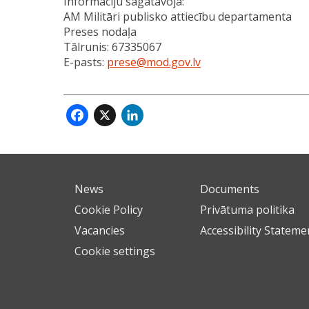
Informāciju sagatavoja:
AM Militāri publisko attiecību departamenta
Preses nodaļa
Tālrunis: 67335067
E-pasts:
prese@mod.gov.lv
Facebook
X
LinkedIn
News
Documents
Cookie Policy
Privātuma politika
Vacancies
Accessibility Stateme
Cookie settings