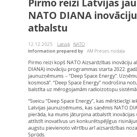
Pirmo reizi Latvijas 
NATO DIANA inovācij
atbalstu
12.12.2025
Latvijā
NATO
Information prepared by
AM Preses nodaļa
Pirmo reizi kopš NATO Aizsardzības inovāciju 
DIANA) inovāciju programmas starta 2022. gadā 
jaunuzņēmums – “Deep Space Energy”. Uzņēmum
kosmosā”. “Deep Space Energy” nodrošina notu
balstīta uz mērogojamām radioizotopu sistēm
“Sveicu “Deep Space Energy”, kas mērķtiecīgi i
Latvijas jaunuzņēmums, kas saņēmis NATO DIA
pierāda, ka mums jāturpina atbalstīt inovācijas
attīstīt inovatīvus un konkurētspējīgus risin
augstu pievienoto vērtību arī aizsardzības noza
Sprūds.