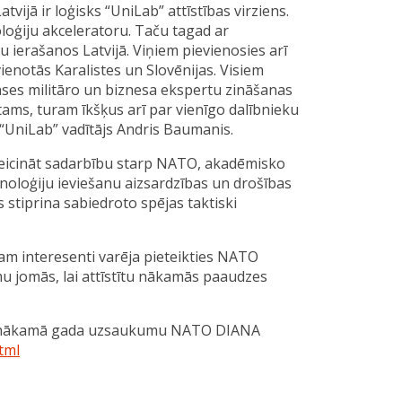
ijā ir loģisks “UniLab” attīstības virziens.
loģiju akceleratoru. Taču tagad ar
ierašanos Latvijā. Viņiem pievienosies arī
notās Karalistes un Slovēnijas. Visiem
ses militāro un biznesa ekspertu zināšanas
tams, turam īkšķus arī par vienīgo dalībnieku
“UniLab” vadītājs Andris Baumanis.
eicināt sadarbību starp NATO, akadēmisko
hnoloģiju ieviešanu aizsardzības un drošības
stiprina sabiedroto spējas taktiski
lijam interesenti varēja pieteikties NATO
u jomās, lai attīstītu nākamās paaudzes
par nākamā gada uzsaukumu NATO DIANA
tml