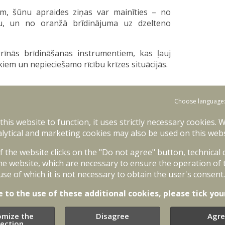
m, šūnu apraides ziņas var mainīties – no
mu, un no oranžā brīdinājuma uz dzelteno
rīnās brīdināšanas instrumentiem, kas ļauj
kiem un nepieciešamo rīcību krīzes situācijās.
Choose language
 ka ir iespējams apdraudējums Latvijas gaisa
 this website to function, it uses strictly necessary cookies. 
situācija mainīsies, saņemsi šūnu apraides
lytical and marketing cookies may also be used on this webs
possible air threats in Latvian airspace. No
of the website clicks on the "Do not agree" button, technical
situation escalates, you will be informed by a
he website, which are necessary to ensure the operation of 
use of which it is not necessary to obtain the user's consent.
e to the use of these additional cookies, please tick you
is apdraudējums gaisa telpā ir beidzies.
t the possible air threat has ended!
omize the
Disagree
Agre
lection