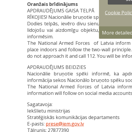
Oranžais brīdinājums
APDRAUDĒJUMS GAISA TELPĀ
Cookie Polic
RĪKOJIES! Nacionālie bruņotie spēki informē - L
Dodies telpās, ievēro divu sienu principu! Se
lidojošu vai aizdomīgu objektu, netuvojies
More detaile
informēsim.
The National Armed Forces of Latvia inform - 
place indoors and follow the two-wall principle.
do not approach it and call 112. You will be in
APDRAUDĒJUMS BEIDZIES
Nacionālie bruņotie spēki informē, ka apdr
informācija sekos Nacionālo bruņoto spēku soci
The National Armed Forces of Latvia inform,
information will follow on social media accounts 
Sagatavoja:
Iekšlietu ministrijas
Stratēģiskās komunikācijas departaments
E-pasts:
prese@iem.gov.lv
Tālrunis: 27877390