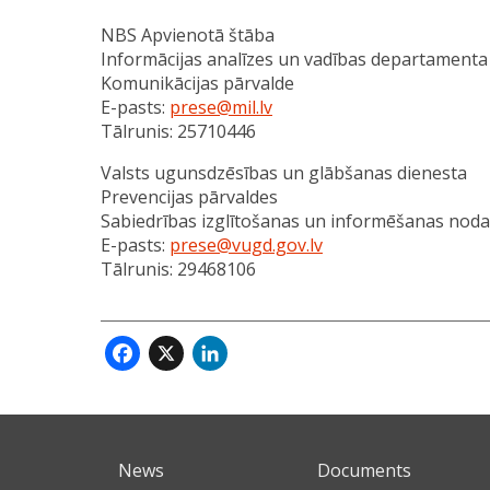
NBS Apvienotā štāba
Informācijas analīzes un vadības departamenta
Komunikācijas pārvalde
E-pasts:
prese@mil.lv
Tālrunis: 25710446
Valsts ugunsdzēsības un glābšanas dienesta
Prevencijas pārvaldes
Sabiedrības izglītošanas un informēšanas noda
E-pasts:
prese@vugd.gov.lv
Tālrunis: 29468106
Facebook
X
LinkedIn
News
Documents