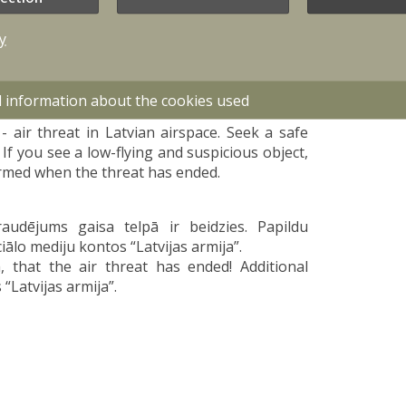
y
atvijas gaisa telpā ir apdraudējums.
ko oficiālajiem paziņojumiem. Ja pamani zemu
 tam un zvani 112! Par apdraudējuma beigām
d information about the cookies used
air threat in Latvian airspace. Seek a safe
 If you see a low-flying and suspicious object,
formed when the threat has ended.
audējums gaisa telpā ir beidzies. Papildu
ālo mediju kontos “Latvijas armija”.
 that the air threat has ended! Additional
“Latvijas armija”.