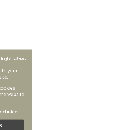
:
English
Latviešu
With your
ite.
 cookies
the website
r choice:
e