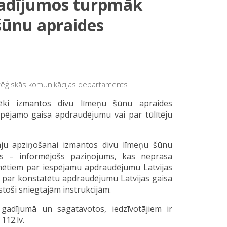
adījumos turpmāk
šūnu apraides
ratēģiskās komunikācijas departaments
pēki izmantos divu līmeņu šūnu apraides
spējamo gaisa apdraudējumu vai par tūlītēju
āju apziņošanai izmantos divu līmeņu šūnu
ums – informējošs paziņojums, kas neprasa
formētiem par iespējamu apdraudējumu Latvijas
s par konstatētu apdraudējumu Latvijas gaisa
lstoši sniegtajām instrukcijām.
 gadījumā un sagatavotos, iedzīvotājiem ir
112.lv.