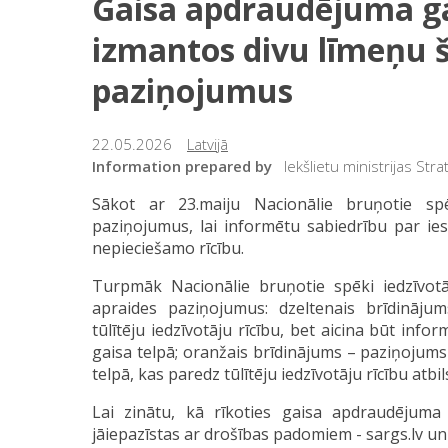
Gaisa apdraudējuma g
izmantos divu līmeņu 
paziņojumus
22.05.2026
Latvijā
Information prepared by
Iekšlietu ministrijas St
Sākot ar 23.maiju Nacionālie bruņotie s
paziņojumus, lai informētu sabiedrību par ie
nepieciešamo rīcību.
Turpmāk Nacionālie bruņotie spēki iedzīvot
apraides paziņojumus: dzeltenais brīdināj
tūlītēju iedzīvotāju rīcību, bet aicina būt in
gaisa telpā; oranžais brīdinājums – paziņojum
telpā, kas paredz tūlītēju iedzīvotāju rīcību atbi
Lai zinātu, kā rīkoties gaisa apdraudējuma
jāiepazīstas ar drošības padomiem - sargs.lv un 