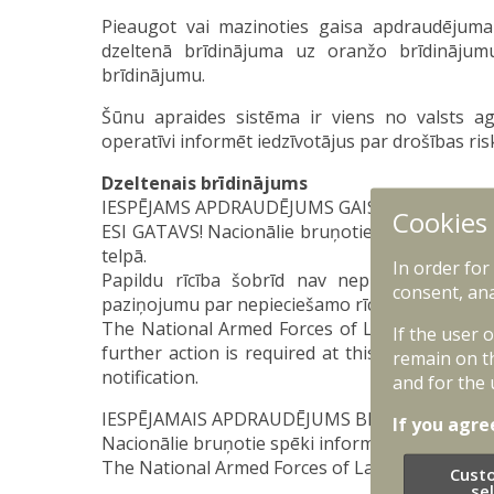
Pieaugot vai mazinoties gaisa apdraudējuma
dzeltenā brīdinājuma uz oranžo brīdināju
brīdinājumu.
Šūnu apraides sistēma ir viens no valsts ag
operatīvi informēt iedzīvotājus par drošības ris
Dzeltenais brīdinājums
IESPĒJAMS APDRAUDĒJUMS GAISA TELPĀ
Cookies
ESI GATAVS! Nacionālie bruņotie spēki informē,
telpā.
In order for
Papildu rīcība šobrīd nav nepieciešama. Ja 
consent, ana
paziņojumu par nepieciešamo rīcību.
The National Armed Forces of Latvia inform of 
If the user 
further action is required at this time. If the 
remain on t
notification.
and for the 
IESPĒJAMAIS APDRAUDĒJUMS BEIDZIES
If you agre
Nacionālie bruņotie spēki informē, ka iespējama
The National Armed Forces of Latvia inform, tha
Cust
se